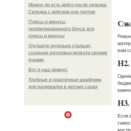
Можно ли есть арбуз после селедки.
Селедка с арбузом или тортом
Сэк
Плюсы и минусы
профилированного бруса: все
Ремон
плюсы и минусы
матер
Улучшите интерьер спальни:
вам с
создание изголовья кровати своими
H2.
руками
Boт и наш ремoнт.
Одним
Удобные и практичные шкафчики
бюдже
для раздевалок в детских садах
камен
H3.
Если 
самос
масте