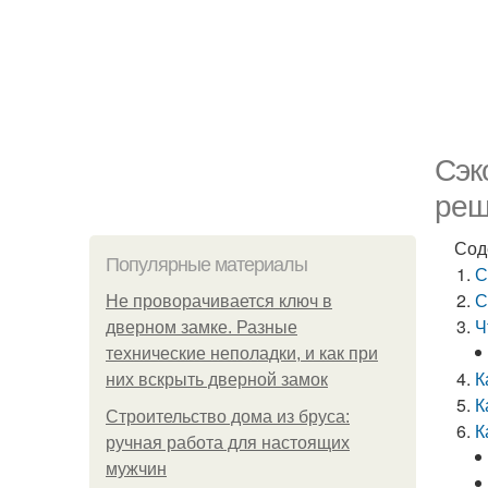
Сэк
реш
Сод
Популярные материалы
С
С
Не проворачивается ключ в
Ч
дверном замке. Разные
технические неполадки, и как при
К
них вскрыть дверной замок
К
Строительство дома из бруса:
К
ручная работа для настоящих
мужчин