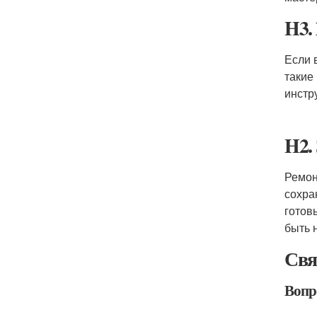
H3.
Если 
такие
инстр
H2.
Ремон
сохра
готов
быть 
Свя
Вопро