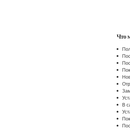
Что 
Пол
Пос
Пос
Пок
Нов
Отр
Зам
Уст
В с
Уст
Пок
Пос