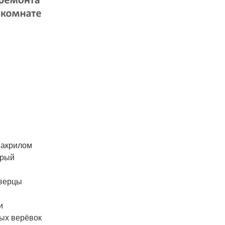
 акрилом
арый
дверцы
и
вых верёвок