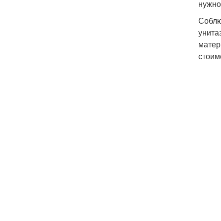
нужно
Соблю
унита
матер
стоим