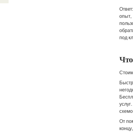
Ответ
опыт,
польз
обрат
под к
Что
Стоим
Быстр
негод
Беспл
услуг
схемо
От по
концу,