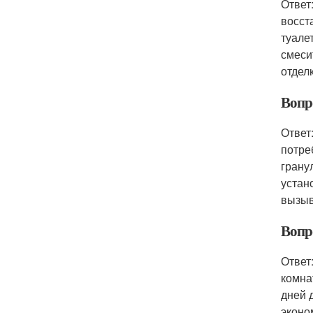
Ответ
восст
туале
смеси
отделк
Вопр
Ответ
потре
грану
устан
вызыв
Вопр
Ответ
комна
дней 
эконо