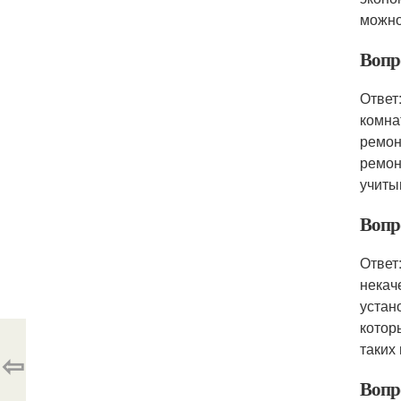
можно
Вопр
Ответ
комна
ремон
ремон
учиты
Вопр
Ответ
некач
устан
котор
таких
⇦
Вопр