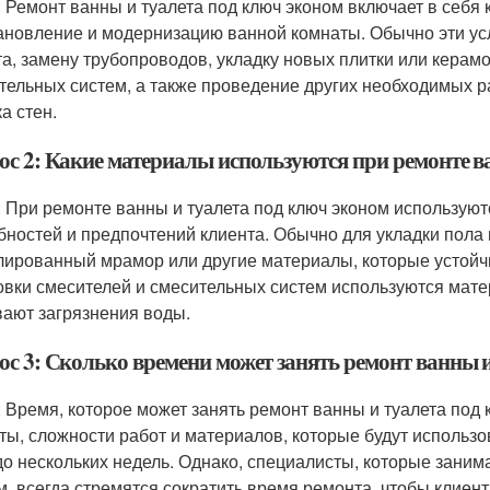
: Ремонт ванны и туалета под ключ эконом включает в себя
ановление и модернизацию ванной комнаты. Обычно эти ус
та, замену трубопроводов, укладку новых плитки или керам
тельных систем, а также проведение других необходимых раб
а стен.
ос 2: Какие материалы используются при ремонте в
: При ремонте ванны и туалета под ключ эконом использую
бностей и предпочтений клиента. Обычно для укладки пола 
лированный мрамор или другие материалы, которые устойчи
овки смесителей и смесительных систем используются мате
ают загрязнения воды.
ос 3: Сколько времени может занять ремонт ванны 
: Время, которое может занять ремонт ванны и туалета под 
ты, сложности работ и материалов, которые будут использ
до нескольких недель. Однако, специалисты, которые заним
м, всегда стремятся сократить время ремонта, чтобы клиен