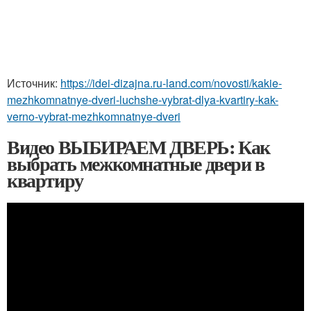
Источник:
https://idei-dizajna.ru-land.com/novosti/kakie-
mezhkomnatnye-dveri-luchshe-vybrat-dlya-kvartiry-kak-
verno-vybrat-mezhkomnatnye-dveri
Видео ВЫБИРАЕМ ДВЕРЬ: Как
выбрать межкомнатные двери в
квартиру