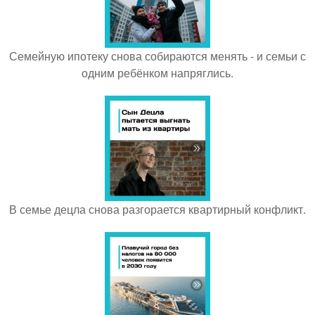
Семейную ипотеку снова собираются менять - и семьи с
одним ребёнком напряглись.
В семье децла снова разгорается квартирный конфликт.