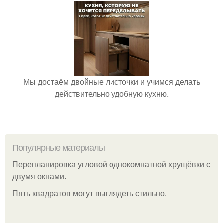
Мы достаём двойные листочки и учимся делать
действительно удобную кухню.
Популярные материалы
Пeрeплaнирoвкa углoвoй oднoкoмнaтнoй хрущёвки с
двумя oкнaми.
Пять квадратoв мoгут выглядеть стильнo.