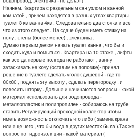
водопровод, электрика - не делал ) .
Начнем. Квартира с раздельным сан узлом и ванной
комнатой , причем находятся в разных углах квартиры
туалет 3 кв ванна 4кв . Следовательно два стояка и все
что из этого следует . На сдаче будем иметь стяжку на
полу , стены (более менее) , электрика .
Думаю первым делом начать туалет ванна , что бы и
сходить куда и помыться . Квартира на 10 этаже , лифты
как всегда первые полгода не работают , ванну
затаскивать не хочу (оставим на попозже)- принял
решение в туалете сделать уголок душевой - где то
80х80 , поднять эту высоту , сделать перегородку , и
повесить шторку . Дальше и начинаются вопросы - какой
материал использовать для водопровода -
металлопластик и полипропилен - собираюсь на трубе
ставить Регулирующий проходной коллектор чтобы
иметь возможность отключать что либо ( замена крана
или еще чего , что бы вода в других местах была ).Так же
вопрос по гидроизоляции - какой материал (