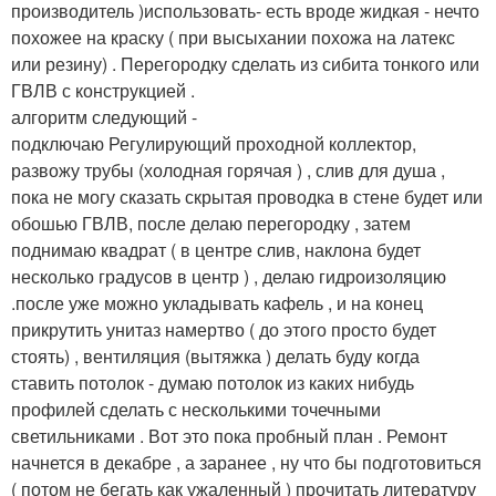
производитель )использовать- есть вроде жидкая - нечто
похожее на краску ( при высыхании похожа на латекс
или резину) . Перегородку сделать из сибита тонкого или
ГВЛВ с конструкцией .
алгоритм следующий -
подключаю Регулирующий проходной коллектор,
развожу трубы (холодная горячая ) , слив для душа ,
пока не могу сказать скрытая проводка в стене будет или
обошью ГВЛВ, после делаю перегородку , затем
поднимаю квадрат ( в центре слив, наклона будет
несколько градусов в центр ) , делаю гидроизоляцию
.после уже можно укладывать кафель , и на конец
прикрутить унитаз намертво ( до этого просто будет
стоять) , вентиляция (вытяжка ) делать буду когда
ставить потолок - думаю потолок из каких нибудь
профилей сделать с несколькими точечными
светильниками . Вот это пока пробный план . Ремонт
начнется в декабре , а заранее , ну что бы подготовиться
( потом не бегать как ужаленный ) прочитать литературу