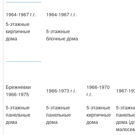
1964-1967 г.г.
1964-1967 г.г.
5-этажные
кирпичные
5-этажные
дома
блочные дома
Брежневки
1966-1970
1966-1973 г.г.
1967-197
1966-1975
г.г.
5-этажные
5-этажные
5-этажные
5-этажн
панельные
панельные
кирпичные
панель
дома
дома
дома
дома (д
малосе