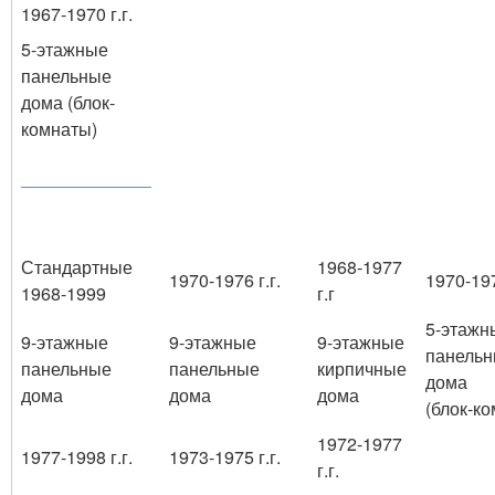
1967-1970 г.г.
5-этажные
панельные
дома (блок-
комнаты)
Стандартные
1968-1977
1970-1976 г.г.
1970-197
1968-1999
г.г
5-этажн
9-этажные
9-этажные
9-этажные
панель
панельные
панельные
кирпичные
дома
дома
дома
дома
(блок-к
1972-1977
1977-1998 г.г.
1973-1975 г.г.
г.г.