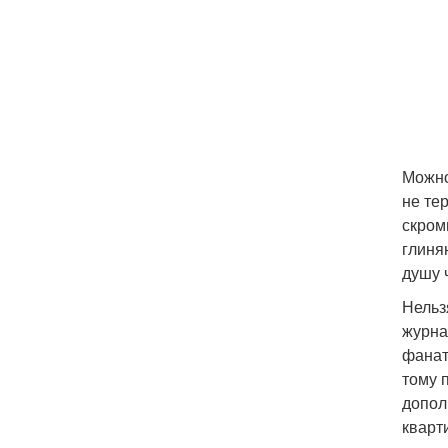
Можно
не те
скром
глиня
душу 
Нельз
журна
фанат
тому 
допол
кварт