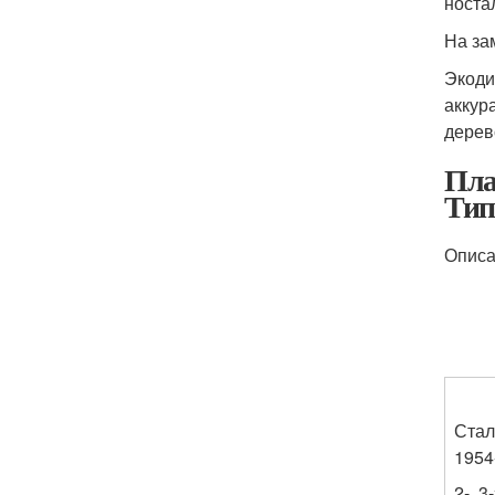
носта
На за
Экоди
аккур
дерев
Пла
Тип
Описа
Стал
1954
2-, 