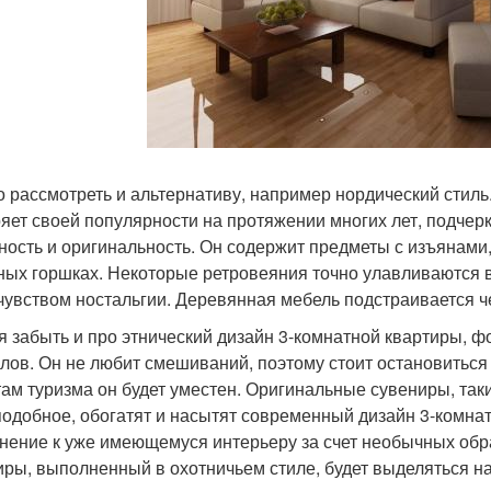
 рассмотреть и альтернативу, например нордический стиль. 
ряет своей популярности на протяжении многих лет, подче
ность и оригинальность. Он содержит предметы с изъянами,
ных горшках. Некоторые ретровеяния точно улавливаются в
чувством ностальгии. Деревянная мебель подстраивается чет
я забыть и про этнический дизайн 3-комнатной квартиры, ф
лов. Он не любит смешиваний, поэтому стоит остановиться
ам туризма он будет уместен. Оригинальные сувениры, такие
подобное, обогатят и насытят современный дизайн 3-комнат
нение к уже имеющемуся интерьеру за счет необычных обр
иры, выполненный в охотничьем стиле, будет выделяться н