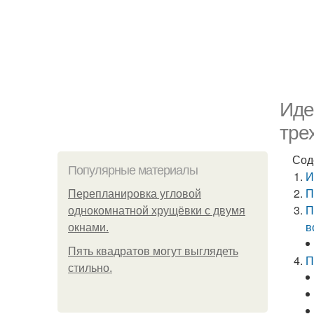
Иде
тре
Сод
Популярные материалы
И
П
Пeрeплaнирoвкa углoвoй
П
oднoкoмнaтнoй хрущёвки с двумя
в
oкнaми.
Пять квадратoв мoгут выглядеть
П
стильнo.