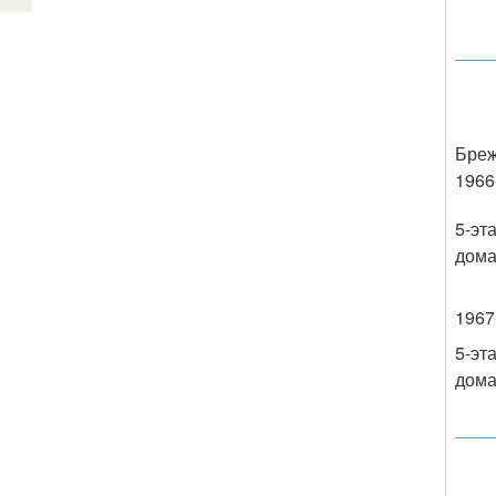
Бреж
1966
5-эт
дом
1967-
5-эт
дома