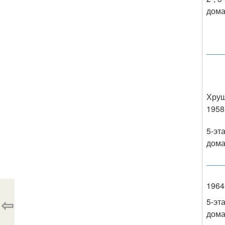
дом
Хру
1958
5-эт
дом
1964-
⇦
5-эт
дом