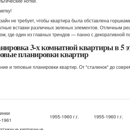
льгические нотки.
метку!
зайн не требует, чтобы квартира была обставлена горшками
атные вставки различных зеленых элементов. Отличным ре
ом, где один из главных трендов — панно с декоративной п
нировка 3-х комнатной квартиры в 5 э
овые планировки квартир
ние и типовые планировки квартир. От "сталинок" до совр
инки
1955-1960 г.г.
1955-1960 г.г.
-1961
3-этажные кирпичные