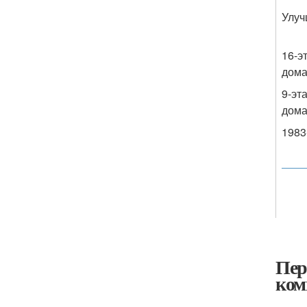
Улу
16-э
дом
9-эт
дом
1983-
Пер
ком