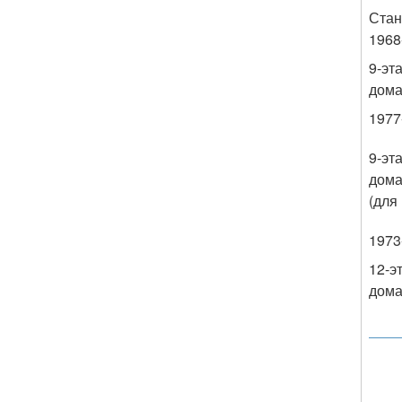
Стан
1968
9-эт
дом
1977-
9-эт
дом
(для
1973-
12-э
дом