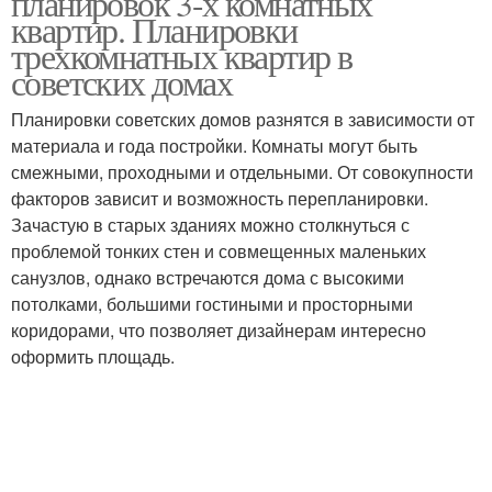
планировок 3-х комнатных
квартир. Планировки
трехкомнатных квартир в
советских домах
Квартиры с длинным
Квартиры в хрущевках
коридором
Планировки советских домов разнятся в зависимости от
материала и года постройки. Комнаты могут быть
смежными, проходными и отдельными. От совокупности
факторов зависит и возможность перепланировки.
Трехкомнатная
Комнатная квартира
Зачастую в старых зданиях можно столкнуться с
квартира
проблемой тонких стен и совмещенных маленьких
санузлов, однако встречаются дома с высокими
потолками, большими гостиными и просторными
коридорами, что позволяет дизайнерам интересно
Просторные квартиры
Панельный дом
оформить площадь.
Кирпичный дом