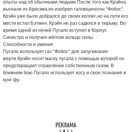
опыты над об обычными людьми.После того как Крэйна
выгнали из Аркхэма,он изобрел галлюциноген "Фобос".
Крэйн уже было добрался до своих коллег,но на пути его
мести встал Бэтмен. Крэйн не раз садился в тюрьму. Во
время одной из ночей Пугало вступил в Корпус
Синестро и получил жёлтое кольцо силы.
Способности и умения
Пугало использует газ "Фобос" для запугивания
жертв.Крэйн носит маску пугала с помощью которой он
предотвращает отравление собственным газом. В
ближнем бою Пугало использует косу и свои познания в
кунг-фу.