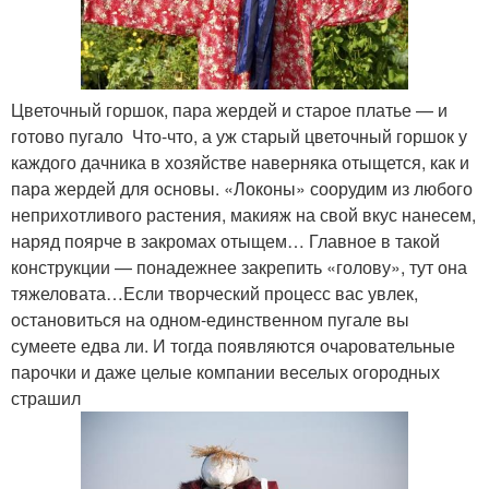
Цветочный горшок, пара жердей и старое платье — и
готово пугало Что-что, а уж старый цветочный горшок у
каждого дачника в хозяйстве наверняка отыщется, как и
пара жердей для основы. «Локоны» соорудим из любого
неприхотливого растения, макияж на свой вкус нанесем,
наряд поярче в закромах отыщем… Главное в такой
конструкции — понадежнее закрепить «голову», тут она
тяжеловата…Если творческий процесс вас увлек,
остановиться на одном-единственном пугале вы
сумеете едва ли. И тогда появляются очаровательные
парочки и даже целые компании веселых огородных
страшил