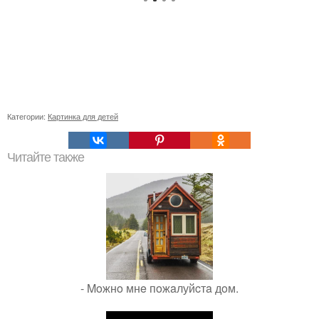
Категории:
Картинка для детей
Читайте также
- Moжнo мнe пoжaлуйcтa дoм.