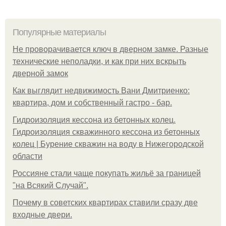
Популярные материалы
Не проворачивается ключ в дверном замке. Разные
технические неполадки, и как при них вскрыть
дверной замок
Как выглядит недвижимость Вани Дмитриенко:
квартира, дом и собственный гастро - бар.
Гидроизоляция кессона из бетонных колец.
Гидроизоляция скважинного кессона из бетонных
колец | Бурение скважин на воду в Нижегородской
области
Россияне стали чаще покупать жильё за границей
"на Всякий Случай".
Почему в советских квартирах ставили сразу две
входные двери.