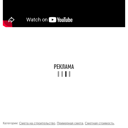
Категории:
Смета на строительство
,
Примерная смета
,
Сметная стоимость
,