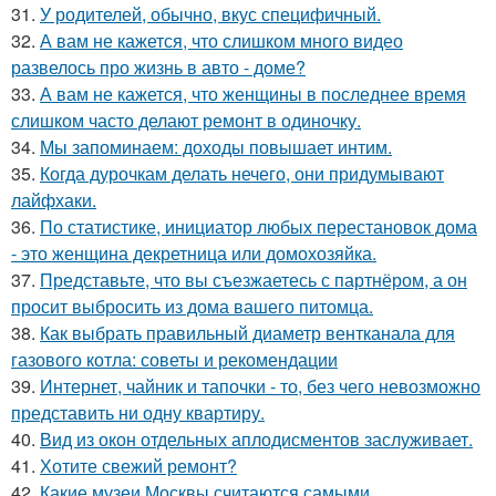
31.
У родителей, обычно, вкус специфичный.
32.
А вам не кажется, что слишком много видео
развелось про жизнь в авто - доме?
33.
А вам не кажется, что женщины в последнее время
слишком часто делают ремонт в одиночку.
34.
Мы запоминаем: доходы повышает интим.
35.
Когда дурочкам делать нечего, они придумывают
лайфхаки.
36.
По статистике, инициатор любых перестановок дома
- это женщина декретница или домохозяйка.
37.
Представьте, что вы съезжаетесь с партнёром, а он
просит выбросить из дома вашего питомца.
38.
Как выбрать правильный диаметр вентканала для
газового котла: советы и рекомендации
39.
Интернет, чайник и тапочки - то, без чего невозможно
представить ни одну квартиру.
40.
Вид из окон отдельных аплодисментов заслуживает.
41.
Хотите свежий ремонт?
42.
Какие музеи Москвы считаются самыми