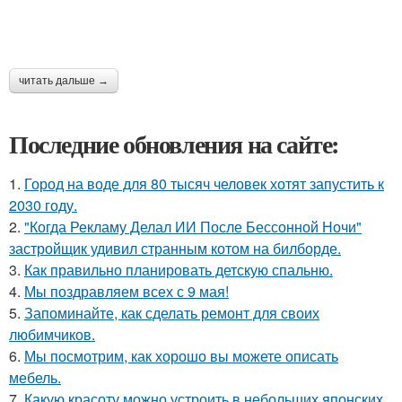
читать дальше →
Последние обновления на сайте:
1.
Город на воде для 80 тысяч человек хотят запустить к
2030 году.
2.
"Когда Рекламу Делал ИИ После Бессонной Ночи"
застройщик удивил странным котом на билборде.
3.
Как правильно планировать детскую спальню.
4.
Мы поздравляем всех с 9 мая!
5.
Запоминайте, как сделать ремонт для своих
любимчиков.
6.
Мы посмотрим, как хорошо вы можете описать
мебель.
7.
Какую красоту можно устроить в небольших японских