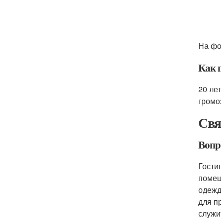
На фо
Как 
20 ле
громо
Свя
Вопр
Гости
помещ
одежд
для п
служи