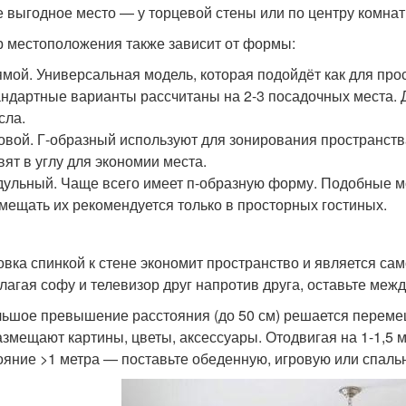
 выгодное место — у торцевой стены или по центру комнат
 местоположения также зависит от формы:
мой. Универсальная модель, которая подойдёт как для прос
ндартные варианты рассчитаны на 2-3 посадочных места. Д
сла.
овой. Г-образный используют для зонирования пространств
вят в углу для экономии места.
ульный. Чаще всего имеет п-образную форму. Подобные 
мещать их рекомендуется только в просторных гостиных.
овка спинкой к стене экономит пространство и является с
лагая софу и телевизор друг напротив друга, оставьте межд
ьшое превышение расстояния (до 50 см) решается перемещ
азмещают картины, цветы, аксессуары. Отодвигая на 1-1,5 м
ояние >1 метра — поставьте обеденную, игровую или спаль