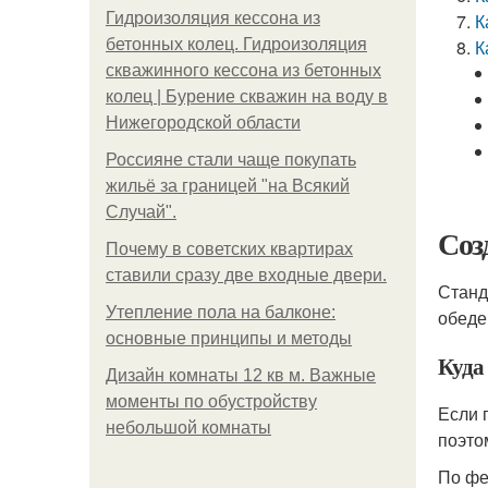
Гидроизоляция кессона из
К
бетонных колец. Гидроизоляция
К
скважинного кессона из бетонных
колец | Бурение скважин на воду в
Нижегородской области
Россияне стали чаще покупать
жильё за границей "на Всякий
Случай".
Соз
Почему в советских квартирах
ставили сразу две входные двери.
Станд
Утепление пола на балконе:
обеде
основные принципы и методы
Куда
Дизайн комнаты 12 кв м. Важные
моменты по обустройству
Если 
небольшой комнаты
поэто
По фе