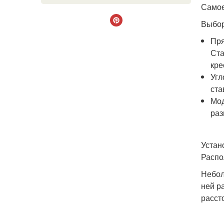
Самое
Выбор
Пря
Ста
кре
Угл
ста
Мод
раз
Устан
Распо
Небол
ней р
расст