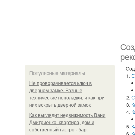
Соз
рек
Сод
Популярные материалы
С
Не проворачивается ключ в
дверном замке. Разные
С
технические неполадки, и как при
К
них вскрыть дверной замок
К
Как выглядит недвижимость Вани
Дмитриенко: квартира, дом и
К
собственный гастро - бар.
К