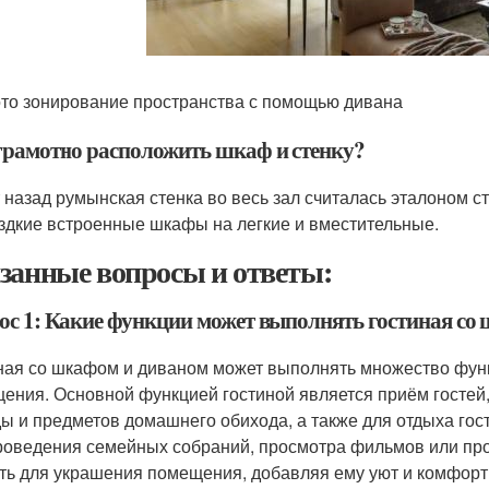
то зонирование пространства с помощью дивана
грамотно расположить шкаф и стенку?
т назад румынская стенка во весь зал считалась эталоном 
здкие встроенные шкафы на легкие и вместительные.
занные вопросы и ответы:
ос 1: Какие функции может выполнять гостиная со
ная со шкафом и диваном может выполнять множество функ
ения. Основной функцией гостиной является приём гостей,
ы и предметов домашнего обихода, а также для отдыха гост
роведения семейных собраний, просмотра фильмов или про
ть для украшения помещения, добавляя ему уют и комфорт