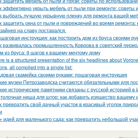
к защитить мебель от пыли и грязи: советы по использован
к эффективно укрыть мебель от пыли при ремонте: советы 
к выбрать лучшую укрывную пленку для ремонта вашей ме
к защитить окна от пыли и повреждений во время ремонта:
зайнер на славу постарался.
шаговая инструкция: как построить дом из бруса своими ру
к развивалась промышленность Коврова в советский перио
м из бруса: 9 шагов к вашему мечтому дому
re is a structured presentation of the six headlines about Vorone
ns, all compiled into a single list:
довая скамейка своими руками: пошаговая инструкция
кие музеи Петрозаводска считаются обязательными для п
кие исторические памятники связаны с русской историей в 
толочная ниша для штор: как добавить изящество вашему 
к превратить свой дачный участок в красивый уголок прир
и
+ идей для маленького сада: как превратить небольшой учас
Контакты
Пользовательское соглашение
Обратная св