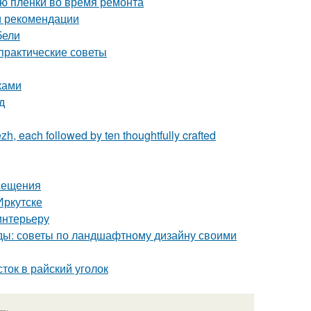
ию пленки во время ремонта
и рекомендации
бели
 практические советы
ками
д
zh, each followed by ten thoughtfully crafted
осещения
Иркутске
интерьеру
оды: советы по ландшафтному дизайну своими
ток в райский уголок
язь