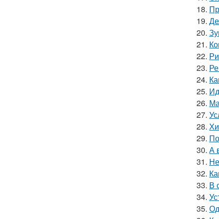
18.
Пр
19.
Де
20.
Зу
21.
Ко
22.
Ри
23.
Ре
24.
Ка
25.
Ид
26.
Ма
27.
Ус
28.
Хи
29.
По
30.
А 
31.
Не
32.
Ка
33.
В 
34.
Ус
35.
Од