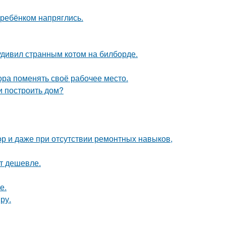
 ребёнком напряглись.
удивил странным котом на билборде.
пора поменять своё рабочее место.
и построить дом?
ор и даже при отсутствии ремонтных навыков,
ят дешевле.
е.
ру.