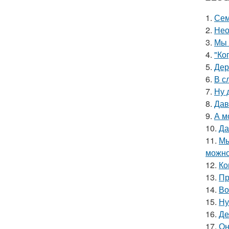
1.
Сем
2.
Нео
3.
Мы 
4.
"Ко
5.
Дер
6.
В с
7.
Ну 
8.
Дав
9.
А м
10.
Да
11.
Мы
можно
12.
Ко
13.
Пр
14.
Во
15.
Ну
16.
Де
17.
Он