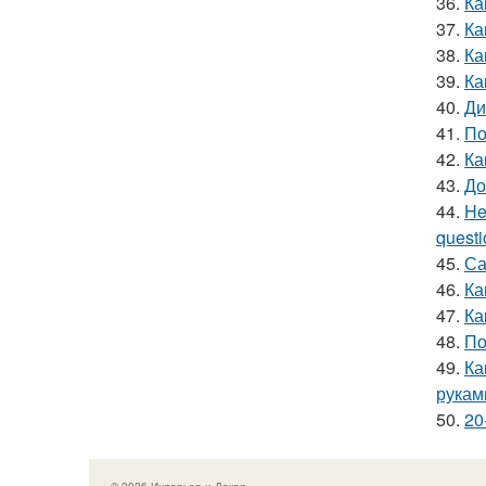
36.
Ка
37.
Ка
38.
Ка
39.
Ка
40.
Ди
41.
По
42.
Ка
43.
До
44.
He
questio
45.
Са
46.
Ка
47.
Ка
48.
По
49.
Ка
рукам
50.
20
© 2026 Интерьер и Декор