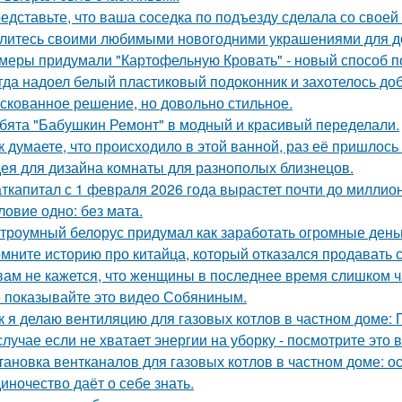
едставьте, что ваша соседка по подъезду сделала со своей
литесь своими любимыми новогодними украшениями для д
меры придумали "Картофельную Кровать" - новый способ п
гда надоел белый пластиковый подоконник и захотелось до
скованное решение, но довольно стильное.
бята "Бабушкин Ремонт" в модный и красивый переделали.
к думаете, что происходило в этой ванной, раз её пришлось
ея для дизайна комнаты для разнополых близнецов.
ткапитал с 1 февраля 2026 года вырастет почти до миллион
ловие одно: без мата.
троумный белорус придумал как заработать огромные деньг
мните историю про китайца, который отказался продавать 
вам не кажется, что женщины в последнее время слишком ч
 показывайте это видео Собяниным.
к я делаю вентиляцию для газовых котлов в частном доме:
случае если не хватает энергии на уборку - посмотрите это 
тановка вентканалов для газовых котлов в частном доме: 
иночество даёт о себе знать.