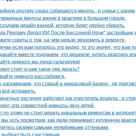
ейную ипотеку снова собираются менять - и семьи с одним
чевидные минусы жихни в квартире в большом городе.
создаём дизайн ванной, которую будет удобно убирать.
гда Рекламу Делал ИИ После Бессонной Ночи" застройщик 
жите советы о том, на чём нельзя экономить в ремонте.
лучае если вам попалось это видео, то это значит, что вам 
давайте вместе подумаем, что дешевле: купить квартиру ил
айте немного мы понастальгируем!
ожет стоит и нам такое уже делать?
вайте немного расслабимся.
 напоминаем, что старый и некрасивый балкон - не пригов
 всё исправить.
мнатные растения работают как очиститель воздуха - и сто
оект для совместной комнаты двух детей.
т по этому не стоит верить идеальным ремонтам в интернет
 мы хоть посмотрим, как люди принимают купленную кварти
литесь своими самыми нелюбимыми оттенками.
 выбрал быть счастливым.