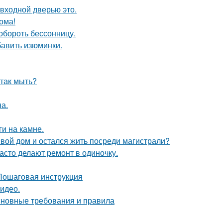
 входной дверью это.
ома!
обороть бессонницу.
бавить изюминки.
 так мыть?
а.
и на камне.
свой дом и остался жить посреди магистрали?
асто делают ремонт в одиночку.
 Пошаговая инструкция
видео.
основные требования и правила