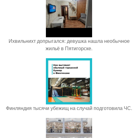
Ихвильнихт допрыгался: девушка нашла необычное
жильё в Пятигорске.
Финляндия тысячи убежищ на случай подготовила ЧС.