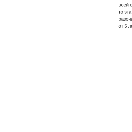
всей 
то эт
разоч
от 5 л