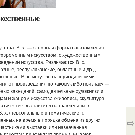
ожественные
сства. В. х. — основная форма ознакомления
с современным искусством, с художественным
зведений искусства. Различаются В. х.
ные, республиканские, областные и др.),
тивные. В. х. могут быть периодическими
единяют произведения по какому-либо признаку —
бных заведений, самодеятельные художники и
ам и жанрам искусства (живопись, скульптура,
ематические выставки) и направлениям в
 х. (персональные и тематические, с
енных на время в порядке обмена из других
⇨
участниками выставки или назначенная
 и качеству, присуждает премии. Бывают