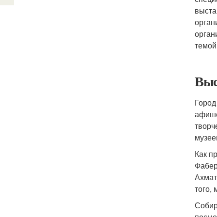
выста
орган
органи
темой
Выс
Город
афише
творч
музее
Как п
Фабер
Ахмат
того,
Собир
посмо