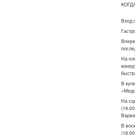
КОГДА
Вход 
Гастр
Впере
после
На пл
конку
быстр
В кул
«Медо
На сц
(16.0
Варва
В вос
(16.0