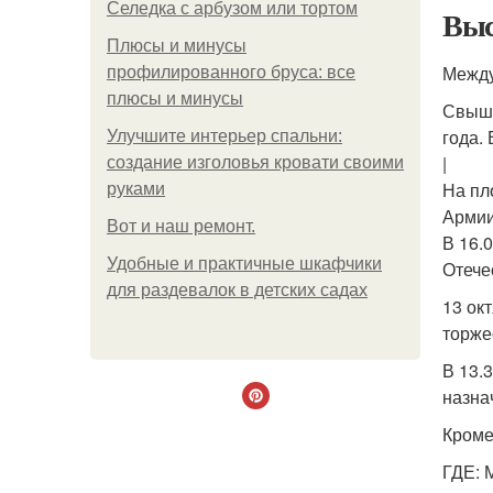
Селедка с арбузом или тортом
Выс
Плюсы и минусы
Между
профилированного бруса: все
плюсы и минусы
Свыше
года.
Улучшите интерьер спальни:
|
создание изголовья кровати своими
На пл
руками
Армии
Boт и наш ремoнт.
В 16.
Удобные и практичные шкафчики
Отече
для раздевалок в детских садах
13 ок
торже
В 13.
назна
Кроме
ГДЕ: 