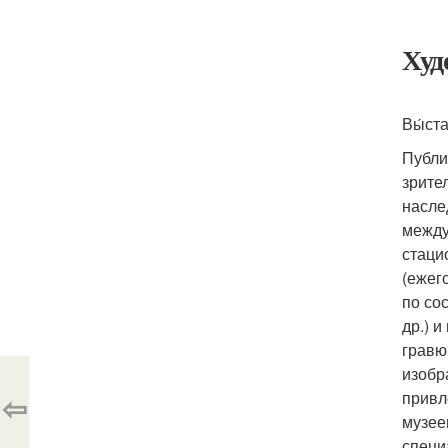
Худ
Вы́ст
Публи
зрите
насле
между
стаци
(ежег
по со
др.) 
гравю
изобр
⇦
привл
музее
специ