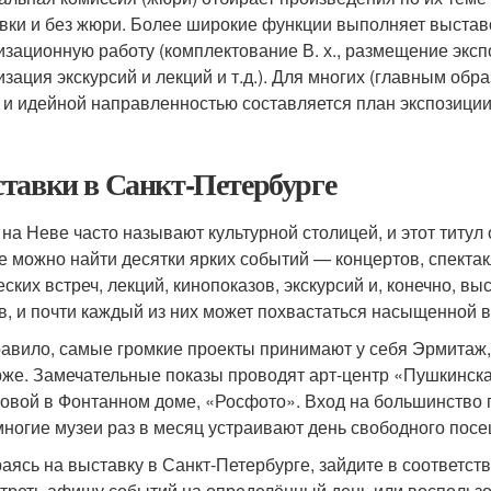
вки и без жюри. Более широкие функции выполняет выстав
изационную работу (комплектование В. х., размещение эксп
зация экскурсий и лекций и т.д.). Для многих (главным обра
 и идейной направленностью составляется план экспозиции 
тавки в Санкт-Петербурге
 на Неве часто называют культурной столицей, и этот титул
 можно найти десятки ярких событий — концертов, спектак
еских встреч, лекций, кинопоказов, экскурсий и, конечно, в
в, и почти каждый из них может похвастаться насыщенной 
равило, самые громкие проекты принимают у себя Эрмитаж,
же. Замечательные показы проводят арт-центр «Пушкинска
овой в Фонтанном доме, «Росфото». Вход на большинство 
 многие музеи раз в месяц устраивают день свободного пос
аясь на выставку в Санкт-Петербурге, зайдите в соответс
треть афишу событий на определённый день или воспользов