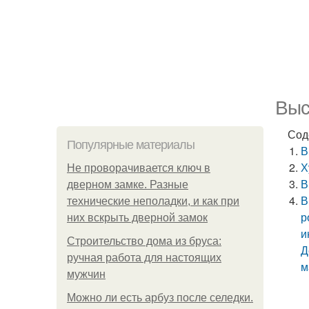
Выс
Сод
Популярные материалы
В
Х
Не проворачивается ключ в
В
дверном замке. Разные
В
технические неполадки, и как при
р
них вскрыть дверной замок
и
Строительство дома из бруса:
Д
ручная работа для настоящих
м
мужчин
Можно ли есть арбуз после селедки.