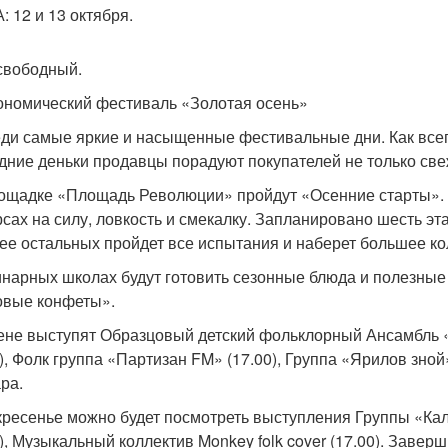
: 12 и 13 октября.
свободный.
ономический фестиваль «Золотая осень»
ди самые яркие и насыщенные фестивальные дни. Как всегд
дние деньки продавцы порадуют покупателей не только свеж
ощадке «Площадь Революции» пройдут «Осенние старты». С 
рсах на силу, ловкость и смекалку. Запланировано шесть эт
ее остальных пройдет все испытания и наберет большее ко
инарных школах будут готовить сезонные блюда и полезные
вые конфеты».
ене выступят Образцовый детский фольклорный Ансамбль 
0), Фолк группа «Партизан FM» (17.00), Группа «Ярилов зной»
ра.
кресенье можно будет посмотреть выступления Группы «Кал
0), Музыкальный коллектив Monkey folk cover (17.00). Заве