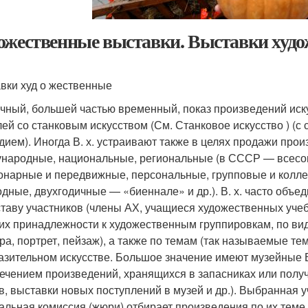
ожественные выставки. Выставки худ
авки худ о жественные
чный, большей частью временный, показ произведений иску
лей со станковым искусством (См. Станковое искусство ) (
дием). Иногда В. х. устраивают также в целях продажи прои
народные, национальные, региональные (в СССР — всесоюз
онарные и передвижные, персональные, групповые и коллек
одные, двухгодичные — «биеннале» и др.). В. х. часто объ
ставу участников (члены АХ, учащиеся художественных уче
и их принадлежности к художественным группировкам, по вид
ра, портрет, пейзаж), а также по темам (так называемые т
азительном искусстве. Большое значение имеют музейные В.
ечением произведений, хранящихся в запасниках или получ
в, выставки новых поступлений в музей и др.). Выбранная 
альная комиссия (жюри) отбирает произведения по их теме