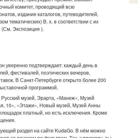
очный комитет, проводящий всю
онатов, издание каталогов, путеводителей,
зом тематических) В. х. в соответствии с их
(См. Экспозиция ).
 он уверенно подтверждает: каждый день в
лей, фестивалей, поэтических вечеров,
ыставок. В Санкт-Петербурге открыто более 200
выставочной программой.
 Русский музей, Эрарта, «Манеж», Музей
я, 10», «Этажи», Новый музей, Музей Анны
площадок платный, но есть исключения. Кроме
ещения.
твующий раздел на сайте KudaGo. В нём можно
аться поиском по фильтрам. Так, к примеру, вы