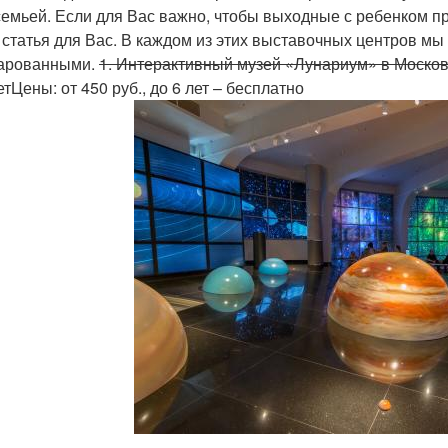
семьей. Если для Вас важно, чтобы выходные с ребенком пр
а статья для Вас. В каждом из этих выставочных центров м
арованными.
1. Интерактивный музей «Лунариум» в Моско
етЦены: от 450 руб., до 6 лет – бесплатно