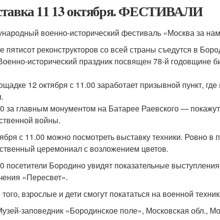
тавка 11 13 октября. ФЕСТИВАЛИ
народный военно-исторический фестиваль «Москва за нами
 пятисот реконструкторов со всей страны съедутся в Бород
 Военно-исторический праздник посвящен 78-й годовщине б
ощадке 12 октября с 11.00 заработает призывной пункт, гд
.
00 за главным монументом на Батарее Раевского — покажу
ственной войны.
тября с 11.00 можно посмотреть выставку техники. Ровно в 
ственный церемониал с возложением цветов.
30 посетители Бородино увидят показательные выступления
чения «Пересвет».
 того, взрослые и дети смогут покататься на военной техни
Музей-заповедник «Бородинское поле», Московская обл., Мо