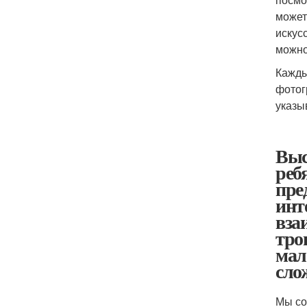
может
искус
можно
Кажды
фотог
указы
Выс
реб
пре
инт
вза
тро
мал
сло
Мы со