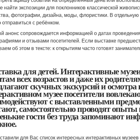
е найти экспозиции для поклонников классической живопис
ства, фотографии, дизайна, моды, флористики. В отдельную
 отправиться с ребёнком.
й анонс сопровождается информацией о датах проведения,
рафиями и отзывами посетителей. Если выставке предшест
ваем об этом в тексте: к открытиям часто готовят занима
тавка для детей. Интерактивные музеи
ятам всех возрастов и даже их родителя
длагают скучных экскурсий и осмотра 
ерактивном музее посетители вовлекают
имодействуют с выставленными предмет
гают, самостоятельно проводят опыты 
енькие гости без труда запоминают и
жное.
ставили для Вас список интересных интерактивных музеев д