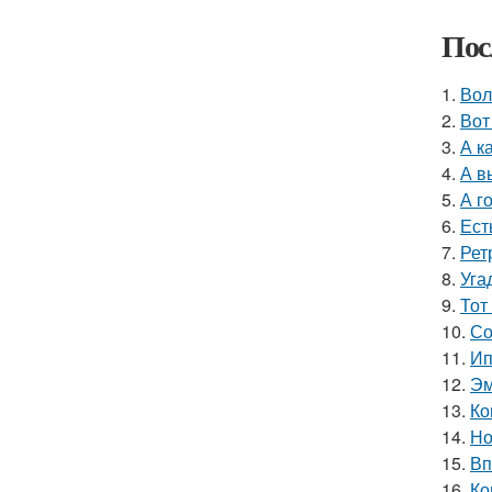
Пос
1.
Вол
2.
Вот
3.
А к
4.
А в
5.
А г
6.
Ест
7.
Рет
8.
Уга
9.
Тот
10.
Со
11.
Ип
12.
Эм
13.
Ко
14.
Но
15.
Вп
16.
Ко