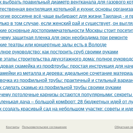
к выбрать правильный диаметр вентканала для газового ко
тественная вентиляция котельной и кухни: основы организ
огие россияне всё чаще выбирают для жизни Таиланд - и п
лько в том случае, если женский рай и существует, он выгля
кие основные достопримечательности Москвы стоит посети
чему защитная пленка для окон необходима при ремонте
кие театры или концертные залы есть в Вологде
лное руководство: как построить сруб своими руками
е этапы строительства двухэтажного дома: полное руковод
довая скамейка из профтрубы: простая инструкция для на
амейки из металла и дерева: идеальное сочетание материа
вочка из профильной трубы: практичный и стильный вариа
к сделать скамью из профильной трубы своими руками
чему потолочные карнизы остаются популярными: секреты 
ленькая дача – большой комфорт: 28 бюджетных идей от л
к создать красивый сад на небольшом участке: советы и ид
Контакты
Пользовательское соглашение
Обратная св