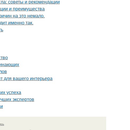
тла: советы и рекомендации
ации и преимущества
ричин на это немало.
дит именно так.
ть
ство
чинающих
лов
нт для вашего интерьера
их успеха
учших экспертов
еи
язь