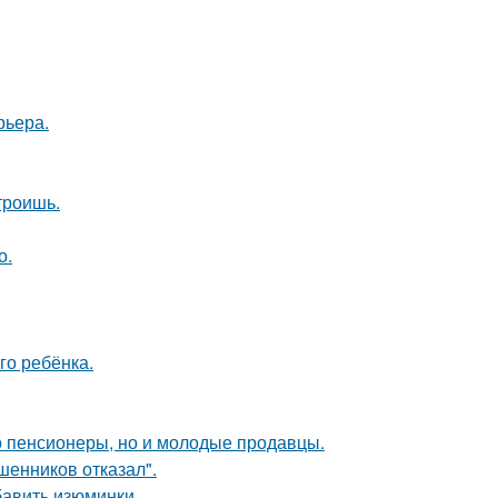
рьера.
троишь.
о.
го ребёнка.
о пенсионеры, но и молодые продавцы.
шенников отказал".
бавить изюминки.