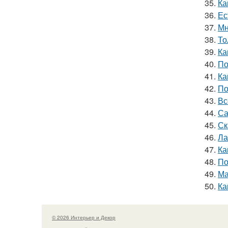
35.
Ка
36.
Ес
37.
Мн
38.
То
39.
Ка
40.
По
41.
Ка
42.
По
43.
Вс
44.
Са
45.
Ск
46.
Ла
47.
Ка
48.
По
49.
Ма
50.
Ка
© 2026 Интерьер и Декор