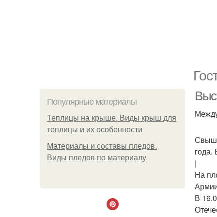
Гос
Выс
Популярные материалы
Между
Теплицы на крыше. Виды крыш для
теплицы и их особенности
Свыше
Материалы и составы пледов.
года.
Виды пледов по материалу
|
На пл
Армии
В 16.
Отече