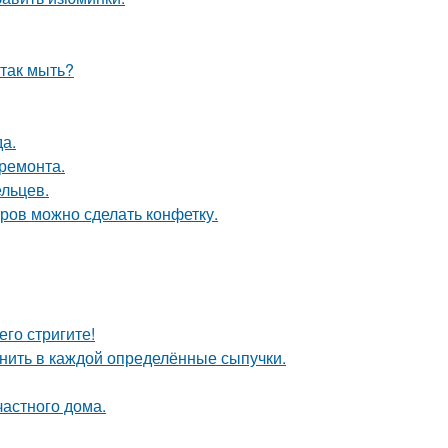
 так мыть?
да.
 ремонта.
ельцев.
тров можно сделать конфетку.
его стригите!
анить в каждой определённые сыпучки.
частного дома.