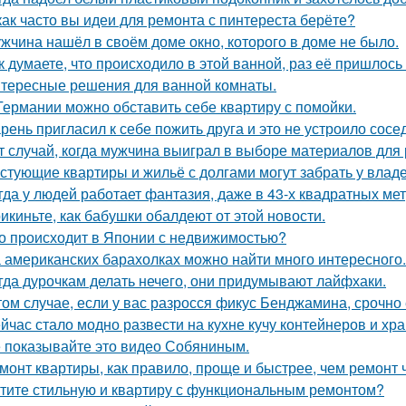
как часто вы идеи для ремонта с пинтереста берёте?
жчина нашёл в своём доме окно, которого в доме не было.
к думаете, что происходило в этой ванной, раз её пришлось
тересные решения для ванной комнаты.
Германии можно обставить себе квартиру с помойки.
рень пригласил к себе пожить друга и это не устроило сосе
т случай, когда мужчина выиграл в выборе материалов для
стующие квартиры и жильё с долгами могут забрать у влад
гда у людей работает фантазия, даже в 43-х квадратных ме
икиньте, как бабушки обалдеют от этой новости.
о происходит в Японии с недвижимостью?
 американских барахолках можно найти много интересного.
гда дурочкам делать нечего, они придумывают лайфхаки.
том случае, если у вас разросся фикус Бенджамина, срочно 
йчас стало модно развести на кухне кучу контейнеров и хр
 показывайте это видео Собяниным.
монт квартиры, как правило, проще и быстрее, чем ремонт 
тите стильную и квартиру с функциональным ремонтом?