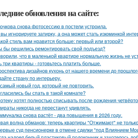
ледние обновления на сайте:
очкова снова фотосессию в постели устроила.
 вы игнорируете затирку, а она может стать изюминкой инте
акой стиль вам нравится больше: первый или второй?
ы бы решились ремонтировать свой подъезд?
оворили, что в маленькой квартире нормальную жизнь не ус
ь три квартиры - готовьтесь платить больше.
роспектива дизайнов кухонь от нашего времени до прошлог
дайте страну по интерьеру.
 самый новый год, который не повторить.
гласились бы спать в такой комнате?
отеку хотят полностью списывать после рождения четвёрто
ираты никогда не перестанут удивлять.
ммуналка снова растёт - два повышения в 2026 году.
вая волна обманов: теперь квартиры "Отжимают" не тольк
ервые суд пенсионерке в отмене сделки "под Влиянием Мо
гда надоел белый пластиковый подоконник и захотелось до