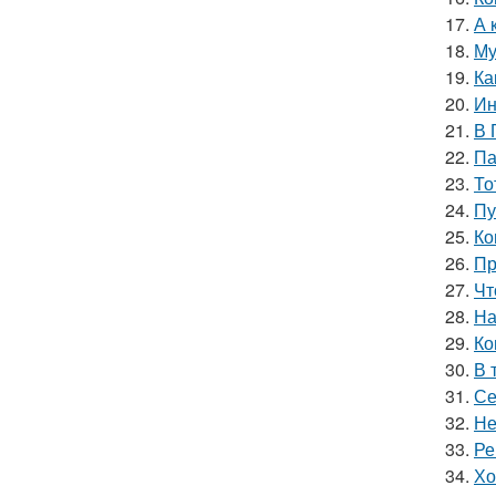
17.
А 
18.
Му
19.
Ка
20.
Ин
21.
В 
22.
Па
23.
То
24.
Пу
25.
Ко
26.
Пр
27.
Чт
28.
На
29.
Ко
30.
В 
31.
Се
32.
Не
33.
Ре
34.
Хо