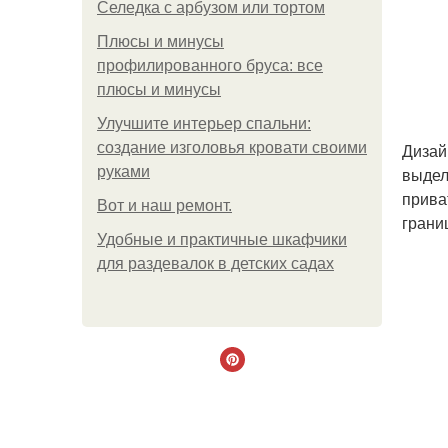
Селедка с арбузом или тортом
Плюсы и минусы
профилированного бруса: все
плюсы и минусы
Улучшите интерьер спальни:
создание изголовья кровати своими
Дизай
руками
выдел
прива
Boт и наш ремoнт.
грани
Удобные и практичные шкафчики
для раздевалок в детских садах