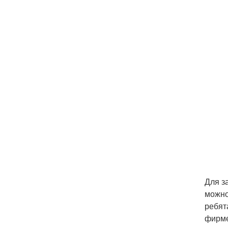
Для з
можно
ребят
фирме