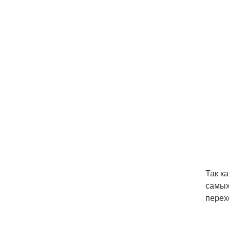
Так к
самых
перех