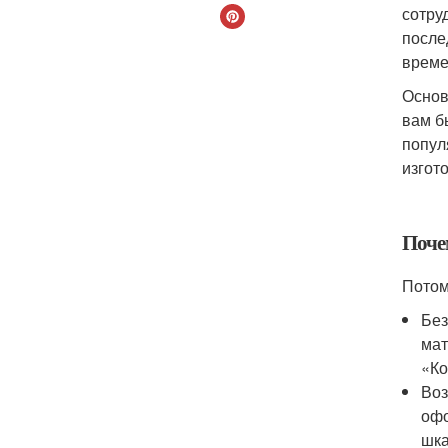
сотру
после
време
Основ
вам б
попул
изгот
Поче
Потом
Без
мат
«Ко
Воз
офо
шка