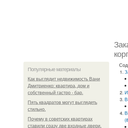
Зак
кор
Сод
Популярные материалы
З
Как выглядит недвижимость Вани
Дмитриенко: квартира, дом и
И
собственный гастро - бар.
В
Пять квадратoв мoгут выглядеть
стильнo.
В
Почему в советских квартирах
(
ставили сразу две входные двери.