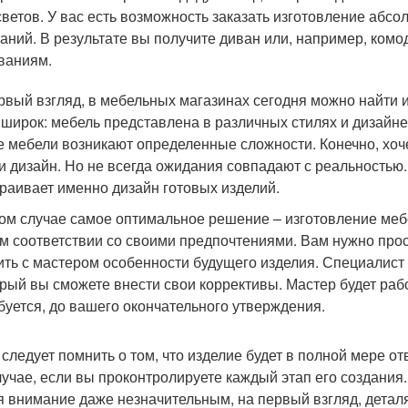
светов. У вас есть возможность заказать изготовление абс
аний. В результате вы получите диван или, например, ком
ваниям.
рвый взгляд, в мебельных магазинах сегодня можно найти и
 широк: мебель представлена в различных стилях и дизайн
е мебели возникают определенные сложности. Конечно, хоче
 и дизайн. Но не всегда ожидания совпадают с реальностью.
траивает именно дизайн готовых изделий.
том случае самое оптимальное решение – изготовление мебел
м соответствии со своими предпочтениями. Вам нужно про
ить с мастером особенности будущего изделия. Специалист 
орый вы сможете внести свои коррективы. Мастер будет рабо
буется, до вашего окончательного утверждения.
 следует помнить о том, что изделие будет в полной мере 
лучае, если вы проконтролируете каждый этап его создания
я внимание даже незначительным, на первый взгляд, детал