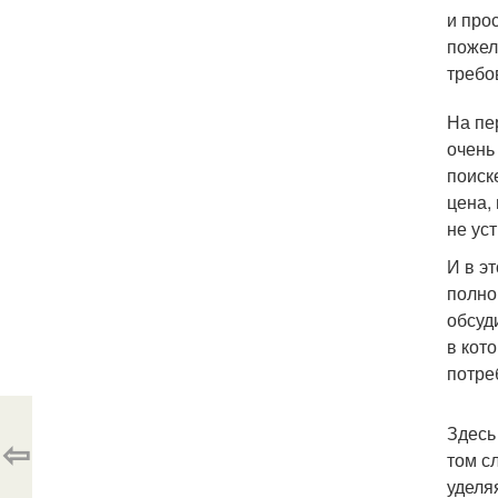
и про
пожел
требо
На пе
очень
поиск
цена,
не ус
И в э
полно
обсуд
в кот
потре
Здесь
⇦
том с
уделя