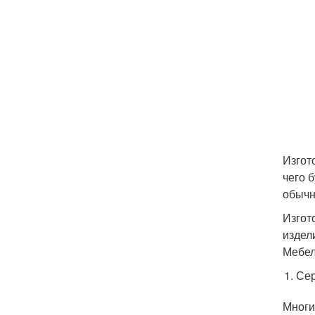
Изгот
чего 
обычн
Изгот
издел
Мебел
Сер
Многи