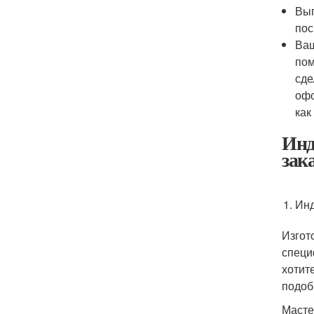
Выг
пос
Ваш
пом
сде
офо
как
Инд
зак
Инд
Изгот
специ
хотит
подоб
Масте