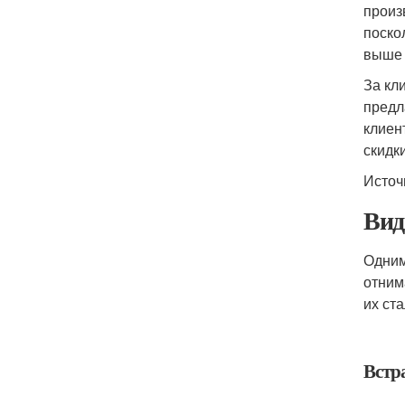
произ
поско
выше 
За кл
предл
клиен
скидки
Источ
Вид
Одним
отним
их ст
Встр