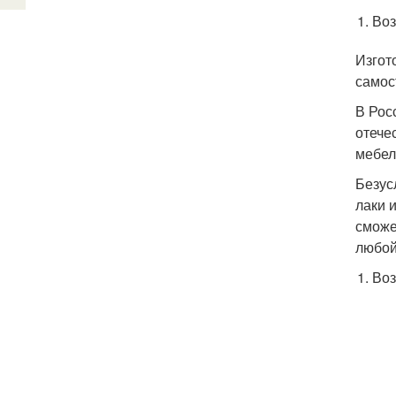
Воз
Изгот
самос
В Рос
отече
мебел
Безус
лаки 
сможе
любой
Воз