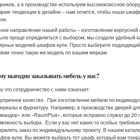
дников, а в производстве используем высококлассное обор
дние тенденции в дизайне – нам хочется, чтобы наши шка
ни.
ное направление нашей работы – изготовление корпусной и
ыло проще определиться с выбором, мы создали удобный ка
ярных моделей шкафов-купе. Просто выберите подходящий
овим точно такую же модель по вашим меркам.
му выгодно заказывать мебель у нас?
у что сотрудничество с нами означает:
упречное качество . При изготовлении мебели по индивид
ериалы и фурнитуру. Например, в производстве дверей д
мандор» или «RaumPlus», которые исправно служат до 20 л
можность выбора . Если у вас нет каких-то особых требова
рмлять заказ по индивидуальному проекту. В нашем катал
фов-купе. Вы можете выбрать тот шкаф, который вам понрав