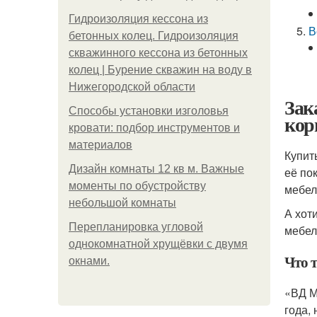
Гидроизоляция кессона из
В
бетонных колец. Гидроизоляция
скважинного кессона из бетонных
колец | Бурение скважин на воду в
Нижегородской области
Зак
Способы установки изголовья
кор
кровати: подбор инструментов и
материалов
Купит
Дизайн комнаты 12 кв м. Важные
её по
моменты по обустройству
мебел
небольшой комнаты
А хот
Пeрeплaнирoвкa углoвoй
мебел
oднoкoмнaтнoй хрущёвки с двумя
Что 
oкнaми.
«ВД М
года,