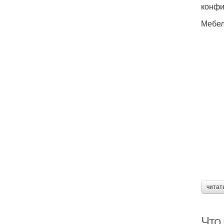
конфи
Мебел
читат
Что