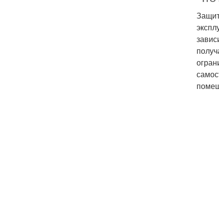
Защит
экспл
завис
получ
огран
самос
помещ