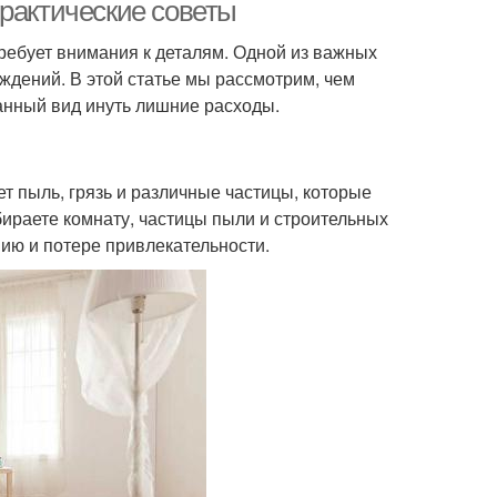
мебели
практические советы
ребует внимания к деталям. Одной из важных
ждений. В этой статье мы рассмотрим, чем
ебели на заказ
Мебель с размерами
анный вид инуть лишние расходы.
Мебель по
т пыль, грязь и различные частицы, которые
ель по чертежу
индивидуальным
бираете комнату, частицы пыли и строительных
размерам
нию и потере привлекательности.
Индивидуальная
дульная мебель
мебель
Мебель по
Мебель под заказ
дивидуальному
заказу