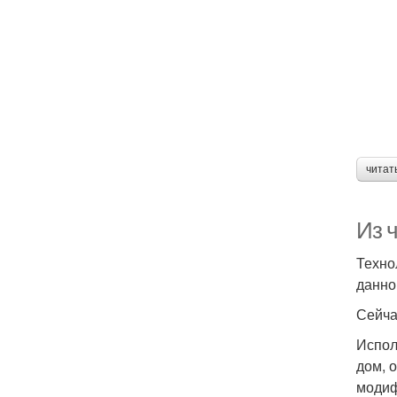
читат
Из 
Техно
данно
Сейча
Испол
дом, 
модиф