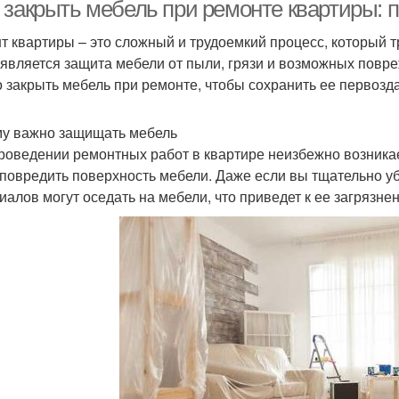
 закрыть мебель при ремонте квартиры: 
т квартиры – это сложный и трудоемкий процесс, который т
 является защита мебели от пыли, грязи и возможных повре
Мебель для кухни
Мебель на заказ
М
 закрыть мебель при ремонте, чтобы сохранить ее первозд
у важно защищать мебель
роведении ремонтных работ в квартире неизбежно возникае
Кухонная мебель
Современная мебель
Меб
 повредить поверхность мебели. Даже если вы тщательно у
иалов могут оседать на мебели, что приведет к ее загрязне
Мебели от
Мебель от крупнейшего
Мо
производителя
производителя
бели для спальной
Мебель для спальни
ин