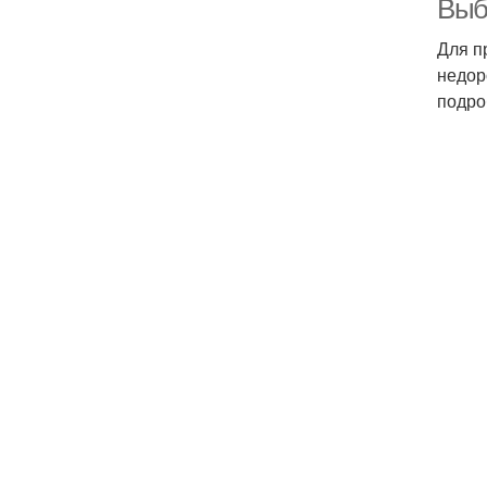
Выб
Для п
недор
подро