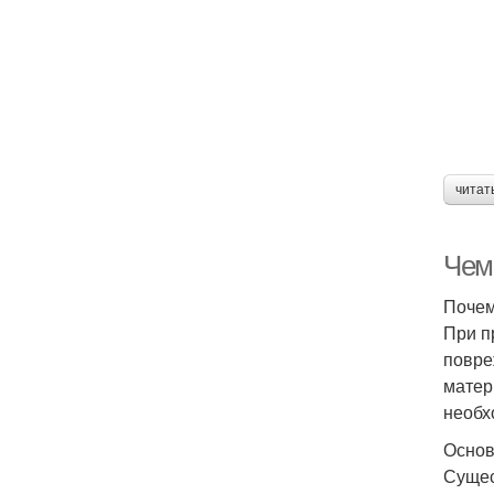
М
читат
Чем
Почем
При п
повре
матер
необх
Основ
Сущес