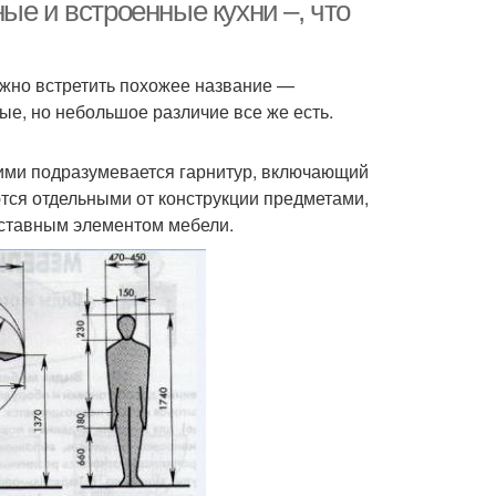
мебель
ые и встроенные кухни –, что
ожно встретить похожее название —
видуальный заказ
Мебель от фабрики
ые, но небольшое различие все же есть.
ими подразумевается гарнитур, включающий
Мебель по
ются отдельными от конструкции предметами,
дивидуальным
составным элементом мебели.
проектам