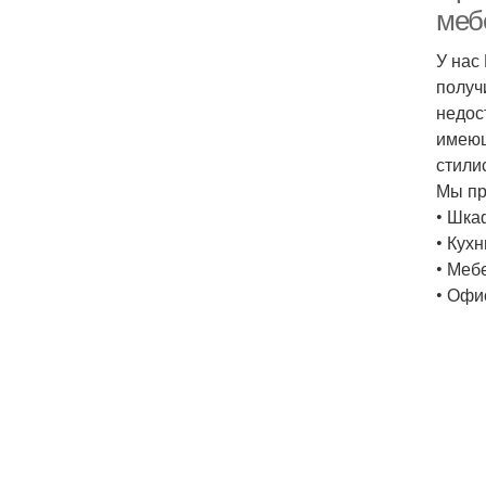
меб
У нас
получ
недос
имеющ
стили
Мы пр
• Шка
• Кухн
• Меб
• Офи