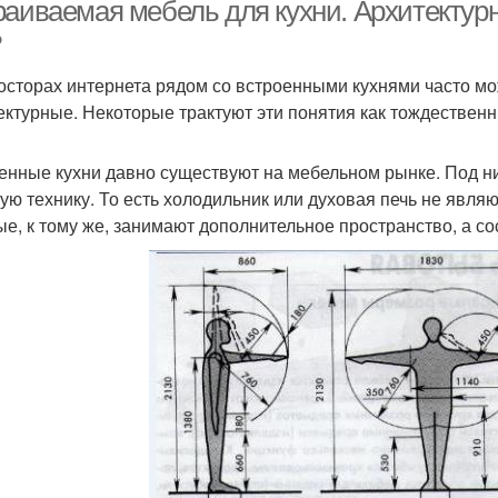
производителя
производителя
раиваемая мебель для кухни. Архитектурн
?
осторах интернета рядом со встроенными кухнями часто м
бели для спальной
Мебель для спальни
Инди
ектурные. Некоторые трактуют эти понятия как тождественн
енные кухни давно существуют на мебельном рынке. Под н
Мебели по
ую технику. То есть холодильник или духовая печь не явля
Каркасная мебель
индивидуальным
ин
ые, к тому же, занимают дополнительное пространство, а 
проектам