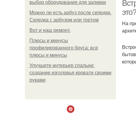
Вст
выбор оборудования для заливки
это
Можно ли есть арбуз после селедки.
Селедка с арбузом или тортом
На пр
Ме
архит
Boт и наш ремoнт.
Плюсы и минусы
Встро
профилированного бруса: все
бытов
плюсы и минусы
котор
Улучшите интерьер спальни:
создание изголовья кровати своими
руками