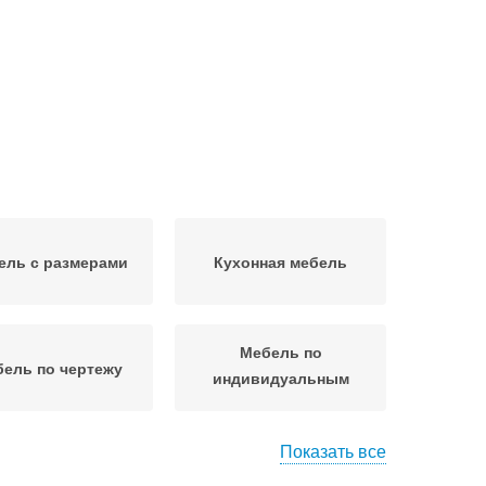
ель с размерами
Кухонная мебель
Мебель по
ель по чертежу
индивидуальным
размерам
Показать все
Индивидуальная
з на изготовление