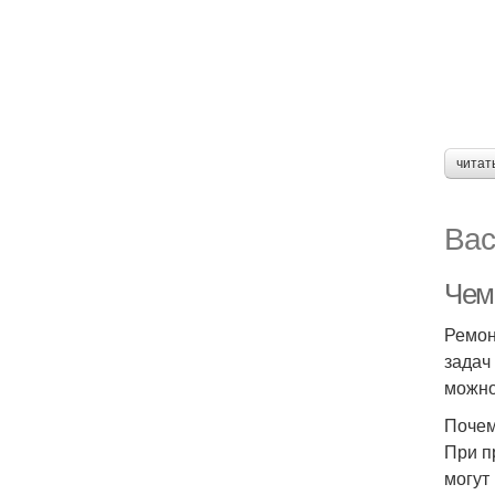
читат
Вас
Чем
Ремон
задач
можно
Почем
При п
могут