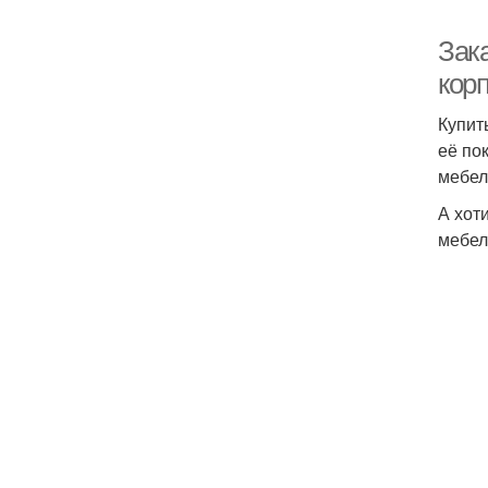
Зак
кор
Купит
её по
мебел
А хот
мебел