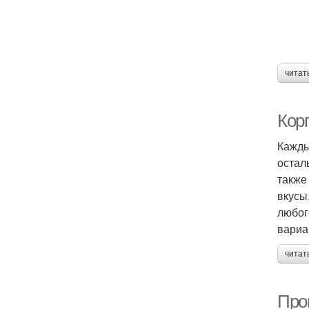
читат
Кор
Кажды
остал
также
вкусы
любог
вариа
читат
Про