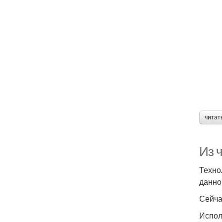
читат
Из 
Техно
данно
Сейча
Испол