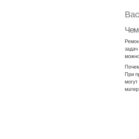
Вас
Чем
Ремон
задач
можно
Почем
При п
могут
матер