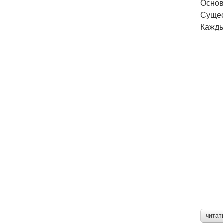
Основ
Сущес
Кажды
читат