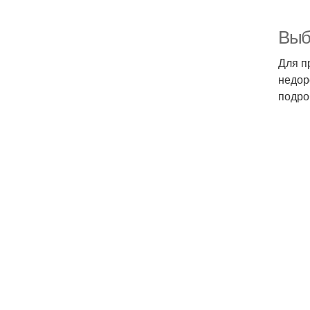
Выб
Для п
недор
подро