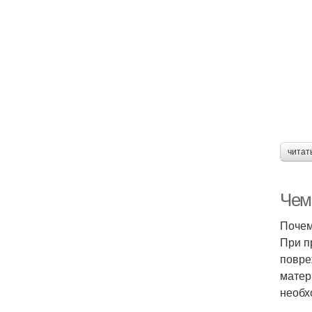
читат
Чем
Почем
При п
повре
матер
необх