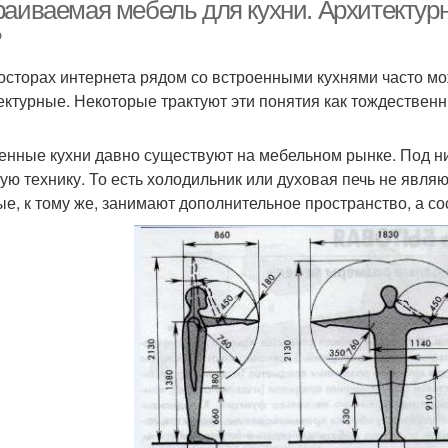
производителя
раиваемая мебель для кухни. Архитектурн
размерам
?
осторах интернета рядом со встроенными кухнями часто м
ектурные. Некоторые трактуют эти понятия как тождественн
енные кухни давно существуют на мебельном рынке. Под н
ую технику. То есть холодильник или духовая печь не явля
ые, к тому же, занимают дополнительное пространство, а 