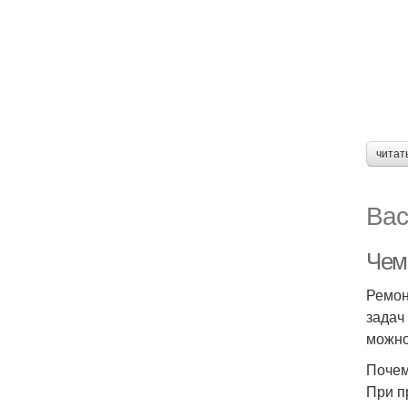
читат
Вас
Чем
Ремон
задач
можно
Почем
При п