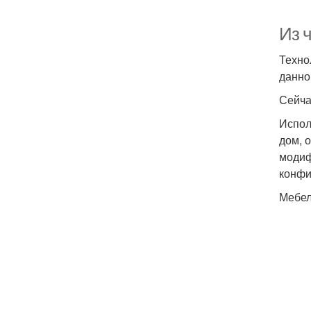
Из 
Техно
данно
Сейча
Испол
дом, 
модиф
конфи
Мебел