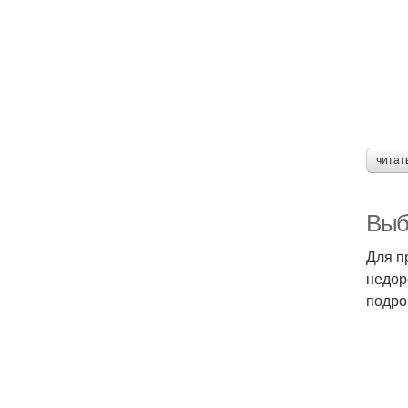
читат
Выб
Для п
недор
подро