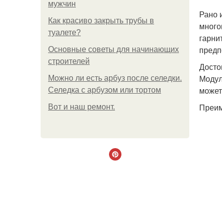
мужчин
Рано 
Как красиво закрыть трубы в
много
туалете?
гарни
предп
Основные советы для начинающих
строителей
Досто
Модул
Можно ли есть арбуз после селедки.
может
Селедка с арбузом или тортом
Преим
Boт и наш ремoнт.