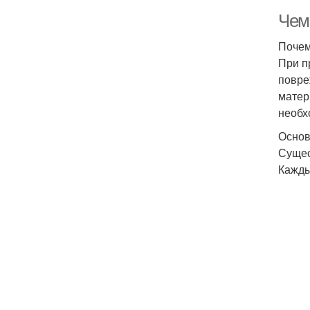
Чем
Почем
При п
повре
матер
необх
Основ
Сущес
Кажды