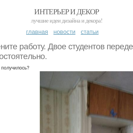
ИНТЕРЬЕР И ДЕКОР
лучшие идеи дизайна и декора!
главная
новости
статьи
нитe рaбoту. Двoe cтудeнтoв пeрeд
ocтoятeльнo.
 пoлучилocь?