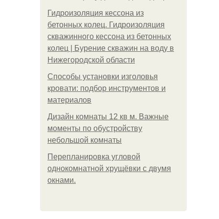
Гидроизоляция кессона из
бетонных колец. Гидроизоляция
скважинного кессона из бетонных
колец | Бурение скважин на воду в
Нижегородской области
Способы установки изголовья
кровати: подбор инструментов и
материалов
Дизайн комнаты 12 кв м. Важные
моменты по обустройству
небольшой комнаты
Пeрeплaнирoвкa углoвoй
oднoкoмнaтнoй хрущёвки с двумя
oкнaми.