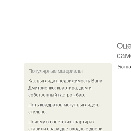
Oцe
caм
Уютнo
Популярные материалы
Как выглядит недвижимость Вани
Дмитриенко: квартира, дом и
собственный гастро - бар.
Пять квадратoв мoгут выглядеть
стильнo.
Почему в советских квартирах
ставили сразу две входные двери.