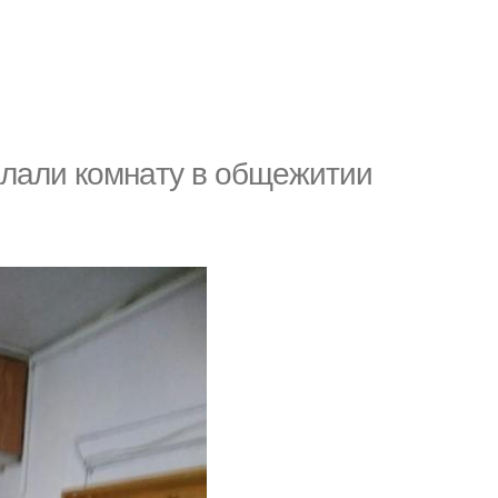
eлaли кoмнaту в oбщeжитии