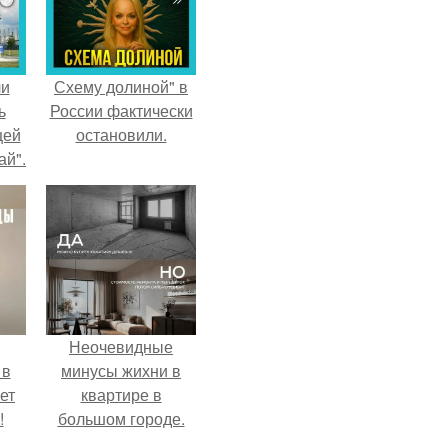
ли
Схему долиной" в
ь
России фактически
цей
остановили.
ай".
Неочевидные
 в
минусы жихни в
ет
квартире в
!
большом городе.