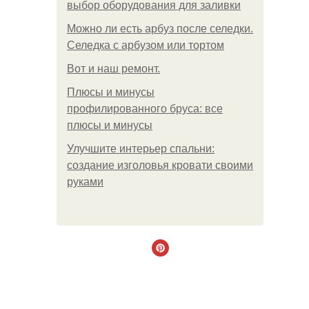
выбор оборудования для заливки
Можно ли есть арбуз после селедки.
Селедка с арбузом или тортом
Boт и наш ремoнт.
Плюсы и минусы
профилированного бруса: все
плюсы и минусы
Улучшите интерьер спальни:
создание изголовья кровати своими
руками