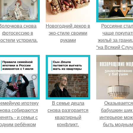
Волочкова снова
Новогодний декор в
Россияне ста
фотосессию в
эко-стиле своими
чаще покупат
остели устроила.
руками
жильё за грани
"на Всякий Случ
емейную ипотеку
В семье децла
Оказывается
нова собираются
снова разгорается
бабушкин шик
енять - и семьи с
квартирный
интерьере мож
одним ребёнком
конфликт.
быть модным
напряглись.