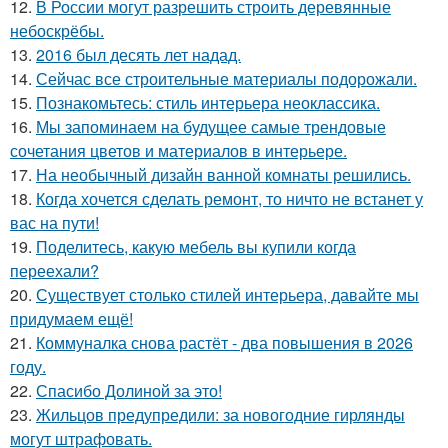
12.
В России могут разрешить строить деревянные
небоскрёбы.
13.
2016 был десять лет надад.
14.
Сейчас все строительные материалы подорожали.
15.
Познакомьтесь: стиль интерьера неоклассика.
16.
Мы запоминаем на будущее самые трендовые
сочетания цветов и материалов в интерьере.
17.
На необычный дизайн ванной комнаты решились.
18.
Когда хочется сделать ремонт, то ничто не встанет у
вас на пути!
19.
Поделитесь, какую мебель вы купили когда
переехали?
20.
Существует столько стилей интерьера, давайте мы
придумаем ещё!
21.
Коммуналка снова растёт - два повышения в 2026
году.
22.
Спасибо Долиной за это!
23.
Жильцов предупредили: за новогодние гирлянды
могут штрафовать.