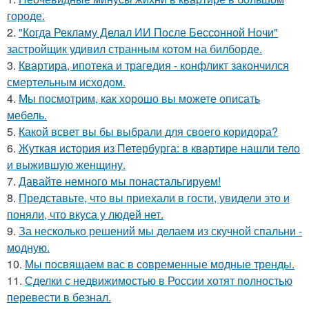
городе.
2.
"Когда Рекламу Делал ИИ После Бессонной Ночи"
застройщик удивил странным котом на билборде.
3.
Квартира, ипотека и трагедия - конфликт закончился
смертельным исходом.
4.
Мы посмотрим, как хорошо вы можете описать
мебель.
5.
Какой всвет вы бы выбрали для своего коридора?
6.
Жуткая история из Петербурга: в квартире нашли тело
и выжившую женщину.
7.
Давайте немного мы понастальгируем!
8.
Представьте, что вы приехали в гости, увидели это и
поняли, что вкуса у людей нет.
9.
За несколько решений мы делаем из скучной спальни -
модную.
10.
Мы посвящаем вас в современные модные тренды.
11.
Сделки с недвижимостью в России хотят полностью
перевести в безнал.