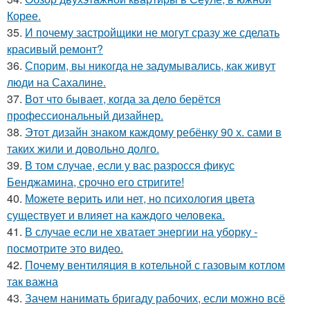
Корее.
35.
И почему застройщики не могут сразу же сделать
красивый ремонт?
36.
Спорим, вы никогда не задумывались, как живут
люди на Сахалине.
37.
Вот что бывает, когда за дело берётся
профессиональный дизайнер.
38.
Этот дизайн знаком каждому ребёнку 90 х. сами в
таких жили и довольно долго.
39.
В том случае, если у вас разросся фикус
Бенджамина, срочно его стригите!
40.
Можете верить или нет, но психология цвета
существует и влияет на каждого человека.
41.
В случае если не хватает энергии на уборку -
посмотрите это видео.
42.
Почему вентиляция в котельной с газовым котлом
так важна
43.
Зачем нанимать бригаду рабочих, если можно всё