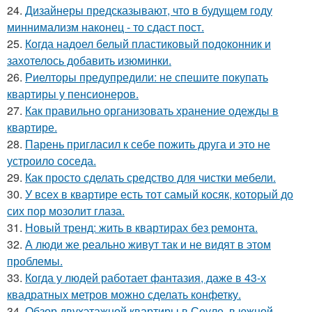
24.
Дизайнеры предсказывают, что в будущем году
миннимализм наконец - то сдаст пост.
25.
Когда надоел белый пластиковый подоконник и
захотелось добавить изюминки.
26.
Риелторы предупредили: не спешите покупать
квартиры у пенсионеров.
27.
Как правильно организовать хранение одежды в
квартире.
28.
Парень пригласил к себе пожить друга и это не
устроило соседа.
29.
Как просто сделать средство для чистки мебели.
30.
У всех в квартире есть тот самый косяк, который до
сих пор мозолит глаза.
31.
Новый тренд: жить в квартирах без ремонта.
32.
А люди же реально живут так и не видят в этом
проблемы.
33.
Когда у людей работает фантазия, даже в 43-х
квадратных метров можно сделать конфетку.
34.
Обзор двухэтажной квартиры в Сеуле, в южной