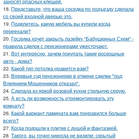
заносят опасных клещей.
18.
Представьте, что ваша соседка по подъезду сделала
со своей входной дверью это.
19.
Поделитесь, какую мебель вы купили когда
переехали?
20.
Госдума хочет закрыть лазейку "Бабушкиных Схем" -
правила сделок с пенсионерами ужесточают.
21.
Вот интересно, зачем покупать такие роскошные
авто - дома?
22.
Какой тип потолка нравится вам?
23.
Впервые суд пенсионерке в отмене сделки "под
Влиянием Мошенников отказал".
24.
Сделала из яркой розовой кухни стильную серую.
25.
А есть ли возможность отремонтировать эту
комнату?
26.
Какой вариант ламината вам понравился больше
всего?
27.
Когда подошли к плитке с душой и фантазией.
28.
Такого, вы точно никогда не видели: скрытый