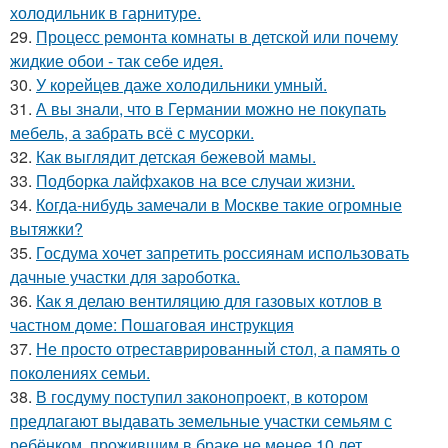
холодильник в гарнитуре.
29.
Процесс ремонта комнаты в детской или почему
жидкие обои - так себе идея.
30.
У корейцев даже холодильники умный.
31.
А вы знали, что в Германии можно не покупать
мебель, а забрать всё с мусорки.
32.
Как выглядит детская бежевой мамы.
33.
Подборка лайфхаков на все случаи жизни.
34.
Когда-нибудь замечали в Москве такие огромные
вытяжки?
35.
Госдума хочет запретить россиянам использовать
дачные участки для зароботка.
36.
Как я делаю вентиляцию для газовых котлов в
частном доме: Пошаговая инструкция
37.
Не просто отреставрированный стол, а память о
поколениях семьи.
38.
В госдуму поступил законопроект, в котором
предлагают выдавать земельные участки семьям с
ребёнком, прожившим в браке не менее 10 лет.