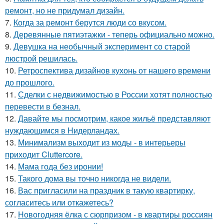
ремонт, но не придумал дизайн.
7.
Когда за ремонт берутся люди со вкусом.
8.
Деревянные пятиэтажки - теперь официально можно.
9.
Девушка на необычный эксперимент со старой
люстрой решилась.
10.
Ретроспектива дизайнов кухонь от нашего времени
до прошлого.
11.
Сделки с недвижимостью в России хотят полностью
перевести в безнал.
12.
Давайте мы посмотрим, какое жильё представляют
нуждающимся в Нидерландах.
13.
Минимализм выходит из моды - в интерьеры
приходит Cluttercore.
14.
Мама года без иронии!
15.
Такого дома вы точно никогда не видели.
16.
Вас пригласили на праздник в такую квартирку,
согласитесь или откажетесь?
17.
Новогодняя ёлка с сюрпризом - в квартиры россиян