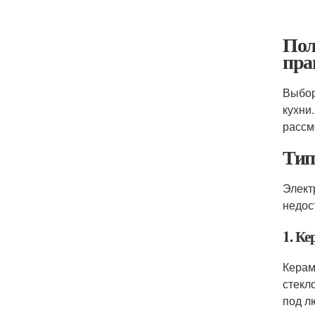
Пол
пра
Выбор
кухни
рассм
Тип
Элект
недос
1. К
Керам
стекл
под л