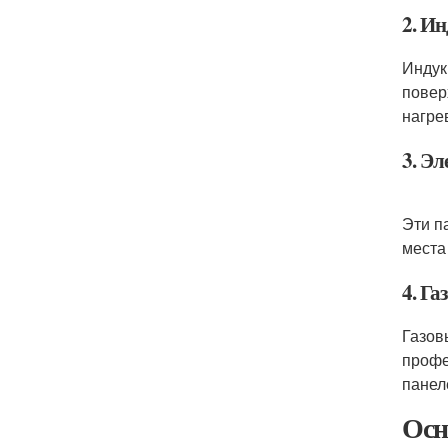
2. И
Индук
повер
нагре
3. Э
Эти п
места
4. Г
Газов
профе
панел
Осн