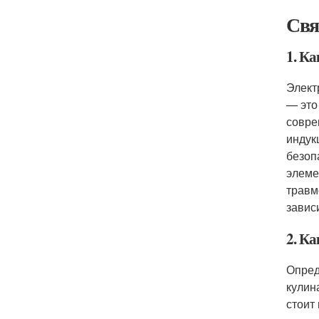
Свя
1. К
Элект
— это
совре
индук
безоп
элеме
травм
завис
2. К
Опред
кулин
стоит