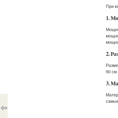
При в
1. М
Мощно
мощно
мощно
2. Р
Разме
90 см
3. М
Матер
самые
⇦