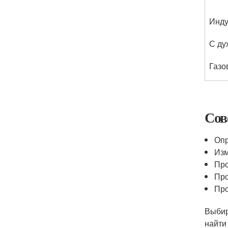
Инду
С ду
Газо
Сов
Опр
Изм
Про
Про
Про
Выбир
найти