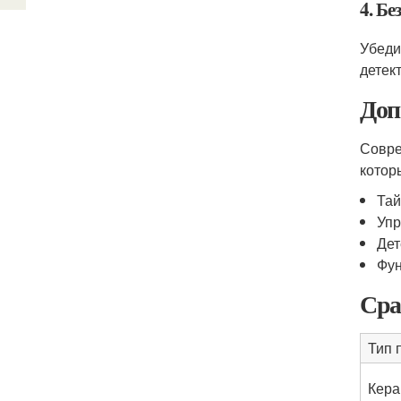
4. Бе
Убеди
детек
Доп
Совре
котор
Тай
Упр
Дет
Фун
Сра
Тип 
Кера