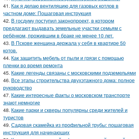
41.
Как я делаю вентиляцию для газовых котлов в
частном доме: Пошаговая инструкция
42.
В госдуму поступил законопроект, в котором
предлагают выдавать земельные участки семьям с
ребёнком, прожившим в браке не менее 10 лет.
43.
В Пскове женщина держала у себя в квартире 50
котов.
44.
Как защитить мебель от пыли и грязи с помощью
пленки во время ремонта
45.
Какие легенды связаны с московскими подземельями
46.
Все этапы строительства двухэтажного дома: полное
руководство
47.
Какие интересные факты о московском транспорте
знают немногие
48.
Какие парки и скверы популярны среди жителей и
туристов
49.
Садовая скамейка из профильной трубы: пошаговая
инструкция для начинающих