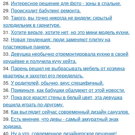
28.
Интересное решение для фото - зоны в спальне.
29.
Происходит бабулинг ремонта.
30.
Такого, вы точно никогда не видели: скрытый
холодильник в гарнитуре.
31.
Хотите верьте, хотите нет, но это мини модель кухни.
32.
Новая тенденция: люди заменяют плитку на
пластиковые панели.
33.
Девушка необычно отремонтировала кухню в своей
хрущёвке и получила кучу хейта.
34.
Парень решил не выбрасывать мебель от хозяина
квартиры и захотел его переделать.
35.
У родителей, обычно, вкус специфичный.
36.
Прикиньте, как бабушки обалдеют от этой новости.
37.
Пока все красят стены в белый цвет, эта девушка
решила играть по-другому.
38.
Как выглядит сейчас современный дизайн санузлов.
39.
Есть мнение, что девы - самый аккуратный знак
зодиака.
40.
Ну а что, современное дизайнерское решение!