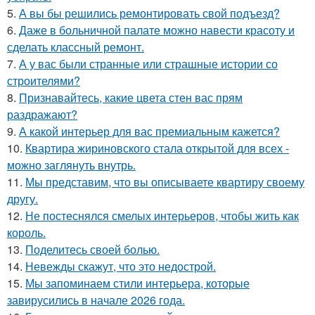
5.
А вы бы решились ремонтировать свой подъезд?
6.
Даже в больничной палате можно навести красоту и
сделать классный ремонт.
7.
А у вас были странные или страшные истории со
строителями?
8.
Признавайтесь, какие цвета стен вас прям
раздражают?
9.
А какой интерьер для вас премиальным кажется?
10.
Квартира жириновского стала открытой для всех -
можно заглянуть внутрь.
11.
Мы представим, что вы описываете квартиру своему
другу.
12.
Не постеснялся смелых интерьеров, чтобы жить как
король.
13.
Поделитесь своей болью.
14.
Невежды скажут, что это недострой.
15.
Мы запоминаем стили интерьера, которые
завирусились в начале 2026 года.