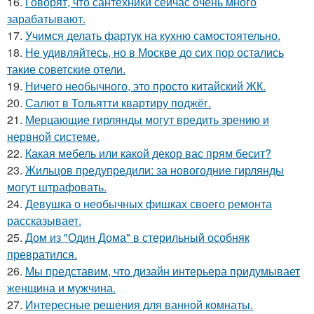
16.
Говорят, что сантехники сейчас очень много
зарабатывают.
17.
Учимся делать фартук на кухню самостоятельно.
18.
Не удивляйтесь, но в Москве до сих пор остались
такие советские отели.
19.
Ничего необычного, это просто китайский ЖК.
20.
Салют в Тольятти квартиру поджёг.
21.
Мерцающие гирлянды могут вредить зрению и
нервной системе.
22.
Какая мебель или какой декор вас прям бесит?
23.
Жильцов предупредили: за новогодние гирлянды
могут штрафовать.
24.
Девушка о необычных фишках своего ремонта
рассказывает.
25.
Дом из "Один Дома" в стерильный особняк
превратился.
26.
Мы представим, что дизайн интерьера придумывает
женщина и мужчина.
27.
Интересные решения для ванной комнаты.