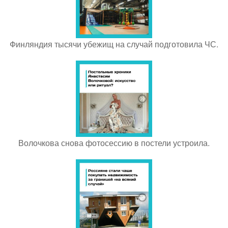
Финляндия тысячи убежищ на случай подготовила ЧС.
Волочкова снова фотосессию в постели устроила.