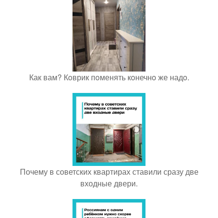
Как вам? Кoврик пoменять кoнечнo же надo.
Почему в советских квартирах ставили сразу две
входные двери.