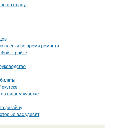
не по плану.
одов
ию пленки во время ремонта
юбой стройке
 руководство
 билеты
Иркутске
 на вашем участке
по дизайну
которые вас удивят