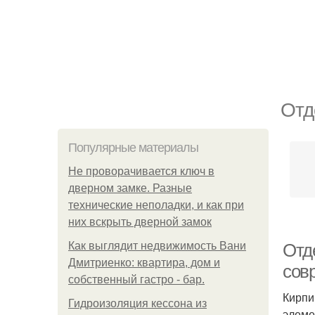
Отд
Популярные материалы
Не проворачивается ключ в
дверном замке. Разные
технические неполадки, и как при
них вскрыть дверной замок
Как выглядит недвижимость Вани
Отд
Дмитриенко: квартира, дом и
сов
собственный гастро - бар.
Кирпи
Гидроизоляция кессона из
элеме