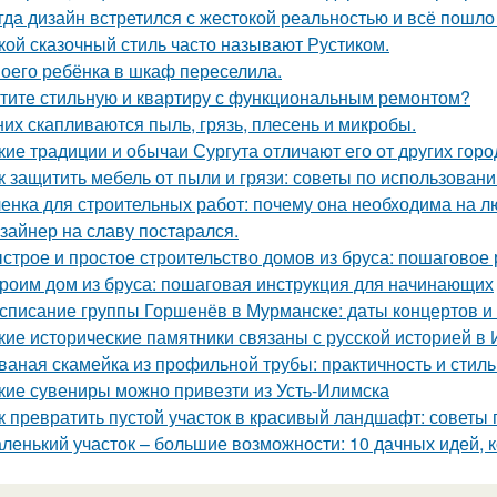
гда дизайн встретился с жестокой реальностью и всё пошло 
кой сказочный стиль часто называют Рустиком.
оего ребёнка в шкаф переселила.
тите стильную и квартиру с функциональным ремонтом?
них скапливаются пыль, грязь, плесень и микробы.
кие традиции и обычаи Сургута отличают его от других гор
к защитить мебель от пыли и грязи: советы по использован
енка для строительных работ: почему она необходима на л
зайнер на славу постарался.
строе и простое строительство домов из бруса: пошаговое
роим дом из бруса: пошаговая инструкция для начинающих
списание группы Горшенёв в Мурманске: даты концертов и
кие исторические памятники связаны с русской историей в 
ваная скамейка из профильной трубы: практичность и стиль
кие сувениры можно привезти из Усть-Илимска
к превратить пустой участок в красивый ландшафт: советы 
ленький участок – большие возможности: 10 дачных идей, 