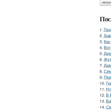
читат
Пос
1.
Пен
2.
Дав
3.
Как
4.
Вот
5.
Дер
6.
Жут
7.
Дав
8.
Сем
9.
Про
10.
Го
11.
Ну
12.
В 
13.
Ва
14.
См