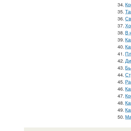
34.
Ко
35.
Та
36.
Св
37.
Хо
38.
В 
39.
Ка
40.
Ка
41.
Пл
42.
Ди
43.
Бы
44.
Ст
45.
Ра
46.
Ка
47.
Ко
48.
Ка
49.
Ка
50.
Ма