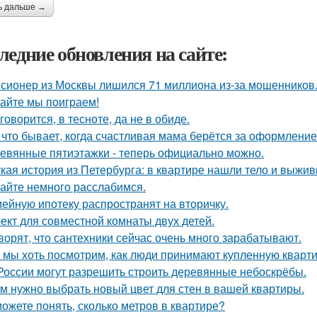
ь дальше →
ледние обновления на сайте:
сионер из Москвы лишился 71 миллиона из-за мошенников
айте мы поиграем!
 говорится, в тесноте, да не в обиде.
 что бывает, когда счастливая мама берётся за оформлени
евянные пятиэтажки - теперь официально можно.
кая история из Петербурга: в квартире нашли тело и выж
айте немного расслабимся.
ейную ипотеку распространят на вторичку.
ект для совместной комнаты двух детей.
ворят, что сантехники сейчас очень много зарабатывают.
 мы хоть посмотрим, как люди принимают купленную кварти
России могут разрешить строить деревянные небоскрёбы.
м нужно выбрать новый цвет для стен в вашей квартиры.
ожете понять, сколько метров в квартире?