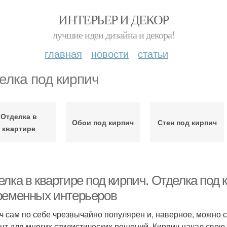
ИНТЕРЬЕР И ДЕКОР
лучшие идеи дизайна и декора!
главная
новости
статьи
елка под кирпич
Отделка в
Обои под кирпич
Стен под кирпич
квартире
елка в квартире под кирпич. Отделка под
ременных интерьеров
ч сам по себе чрезвычайно популярен и, наверное, можно с
нт для многих стилистических решений. Кирпич начал свою 