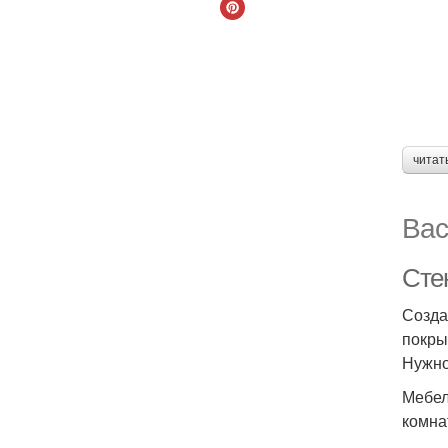
читат
Вас
Сте
Созда
покры
Нужно
Мебел
комна