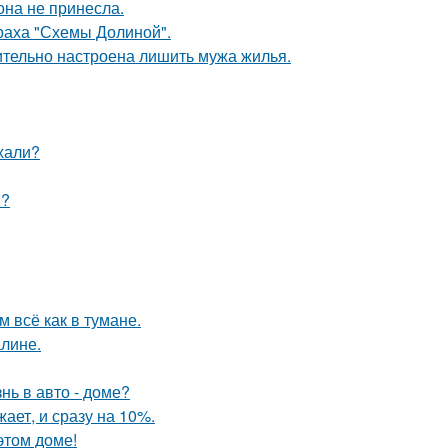
она не принесла.
траха "Схемы Долиной".
ительно настроена лишить мужа жилья.
ехали?
и?
 всё как в тумане.
алине.
нь в авто - доме?
ает, и сразу на 10%.
этом доме!