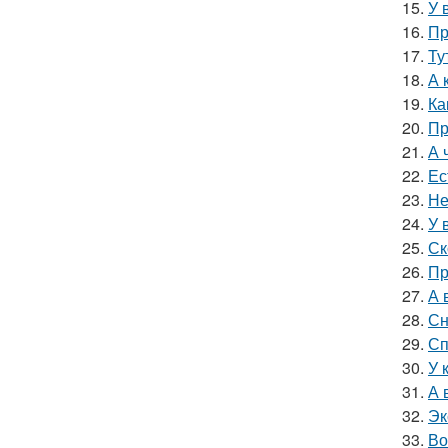
15.
У 
16.
Пр
17.
Ту
18.
А 
19.
Ка
20.
Пр
21.
А 
22.
Ес
23.
Не
24.
У 
25.
Ск
26.
Пр
27.
А 
28.
Сн
29.
Сп
30.
У 
31.
А 
32.
Эк
33.
Во