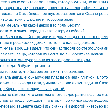
всех в доме есть та самая вещь, которую купили, но пользы 
одавцов квартир начали проверять на полиграфе - из-за с
т джиган и Самойлова под шумок разводятся и Оксана реш
китайцы толк в дизайне интерьеров знают!
кая мебель или какой декор вас прям бесит?
остите, а зачем переделывать старую мебель?
что было в вашей квартире или доме, когда вы в него пере
ть же в российских домах что-то, что вас раздражает.
т, ну вы вообще видели что сейчас творят со стеклоблокам
всех есть вещь, которая их бесит, но выбросить её нельзя.
олько в итоге мусора они из этого дома вытащили.
оисходит бабулинг ремонта.
вы говорите, что без ремонта жить невозможно.
ачала девушки обнаружили пласты с мини - плиткой, а потом
орим, вы никогда не задумывались, как живут люди на Сах
корейцев даже холодильники умный.
вам не кажется, что слишком много видео развелось про жиз
сперты предупреждают, что вторичное жильё скоро подорож
-первых, зацените какой изысканный и дорогой интерьер в 