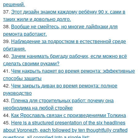
решений.
37.
Этот дизайн знаком каждому ребёнку 90 х. сами в
таких жили и довольно долго.
38.
Вообще не смейтесь, но многие лайфхаки для
ремонта работают.
39.
Наблюдение за подростком в естественной среде
обитания.
40.
Зачем нанимать бригаду рабочих, если можно всё
сделать своими руками?
41.
Чем накрыть паркет во время ремонта: эффективные
способы защиты
42.
Чем закрыть диван во время ремонта: полное
руководство
43.
Пленка для строительных работ: почему она
необходима на любой стройке
44.
Как Ярославль связан с произведениями Толкина
45.
Here is a structured presentation of the six headlines
about Voronezh, each followed by ten thoughtfully crafted
questions, all compiled into a single list: