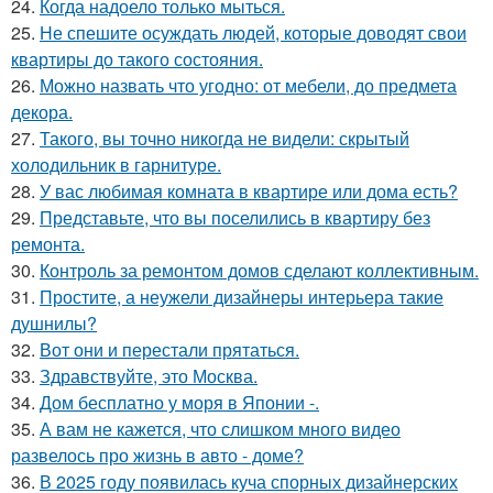
24.
Когда надоело только мыться.
25.
Не спешите осуждать людей, которые доводят свои
квартиры до такого состояния.
26.
Можно назвать что угодно: от мебели, до предмета
декора.
27.
Такого, вы точно никогда не видели: скрытый
холодильник в гарнитуре.
28.
У вас любимая комната в квартире или дома есть?
29.
Представьте, что вы поселились в квартиру без
ремонта.
30.
Контроль за ремонтом домов сделают коллективным.
31.
Простите, а неужели дизайнеры интерьера такие
душнилы?
32.
Вот они и перестали прятаться.
33.
Здравствуйте, это Москва.
34.
Дом бесплатно у моря в Японии -.
35.
А вам не кажется, что слишком много видео
развелось про жизнь в авто - доме?
36.
В 2025 году появилась куча спорных дизайнерских