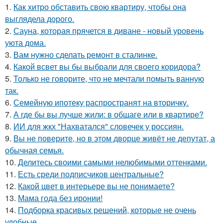
1.
Как хитро обставить свою квартиру, чтобы она
выглядела дорого.
2.
Сауна, которая прячется в диване - новый уровень
уюта дома.
3.
Вам нужно сделать ремонт в сталинке.
4.
Какой всвет вы бы выбрали для своего коридора?
5.
Только не говорите, что не мечтали помыть ванную
так.
6.
Семейную ипотеку распространят на вторичку.
7.
А где бы вы лучше жили: в общаге или в квартире?
8.
ИИ для жкх "Нахватался" словечек у россиян.
9.
Вы не поверите, но в этом дворце живёт не депутат, а
обычная семья.
10.
Делитесь своими самыми нелюбимыми оттенками.
11.
Есть среди подписчиков центральные?
12.
Какой цвет в интерьере вы не понимаете?
13.
Мама года без иронии!
14.
Подборка красивых решений, которые не очень
удобные.