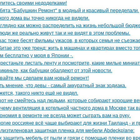
литесь своими недоделками!
бята "Бабушкин Ремонт" в модный и красивый переделали.
кого дома вы точно никогда не видели.
глядно как можно распределить на жизнь небольшой бюдже
люди же реально живут так и не видят в этом проблемы.
вас тоже бесят фильмы ужасов, в которых семья не съезжа
Китае это уже тренд: жить в машинах и квартирах вместо то
м бесплатно у моря в Японии -.
рестаньте листать ленту и посмотрите, какие милые миниа
икиньте, как бабушки обалдеют от этой новости.
вайте мы сделаем вам новый ремонт!
ть мнение, что девы - самый аккуратный знак зодиака.
жется, такого никто ещё не видел.
вот не смейтесь над людьми, которые собирают хорошие ве
чему вентиляция в котельной частного дома в Москве так 
ономия в ремонте не всегда может сыграть вам на руку.
огие россияне всё чаще выбирают для жизни Таиланд - и п
лиэтиленовая защитная пленка для мебели Abdeckplane:
к защитить мебель от пыли и грязи с помощью пленки во в