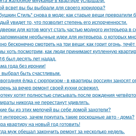
ята жалобное мяуканье в квартире услышали.
ой всвет вы бы выбрали для своего коридора?
бушкин Стиль" снова в моде: как старые вещи превратили б
дый увидет то, что позволит степень его испорченности.
 дверки для котов могут стать частью модного интерьера в
запоминаем необычные идеи для интерьера, о которых мно
но бесконечно смотреть на три вещи: как горит огонь, течёт
мы хоть посмотрим, как люди принимают купленную квартир
16 был десять лет надад.
ма года без иронии!
 выбрал быть счастливым.
вогодняя ёлка с сюрпризом - в квартиры россиян заносят 
рень за вечер ремонт своей кухни освежил.
отеку хотят полностью списывать после рождения четвёрто
ираты никогда не перестанут удивлять.
кие бы из этих мелочей вы себе домой захотели?
т интересно, зачем покупать такие роскошные авто - дома?
ра квартиру на новый год готовить!
гда муж обещал закончить ремонт за несколько недель.