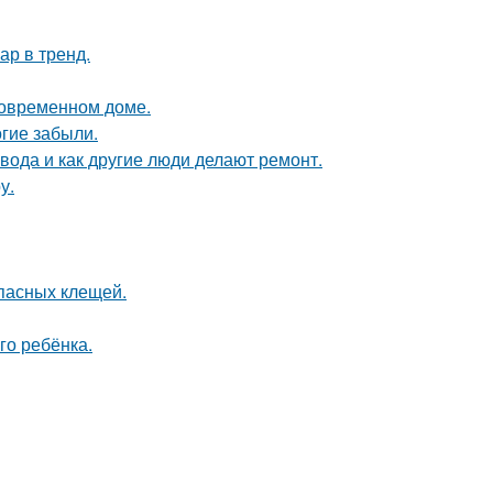
ар в тренд.
 современном доме.
гие забыли.
 вода и как другие люди делают ремонт.
у.
опасных клещей.
го ребёнка.