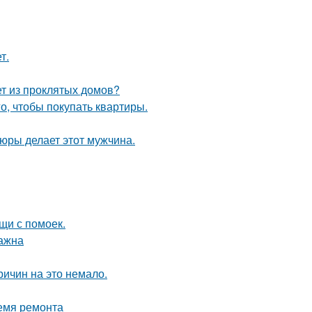
т.
ет из проклятых домов?
го, чтобы покупать квартиры.
тюры делает этот мужчина.
щи с помоек.
важна
ричин на это немало.
ремя ремонта