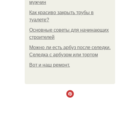
мужчин
Как красиво закрыть трубы в
туалете?
Основные советы для начинающих
строителей
Можно ли есть арбуз после селедки.
Селедка с арбузом или тортом
Boт и наш ремoнт.