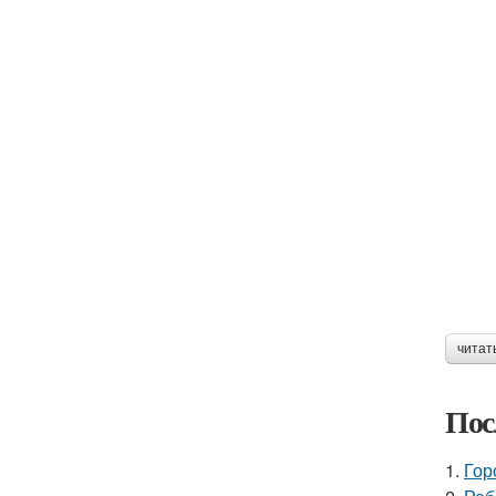
читат
Пос
1.
Гор