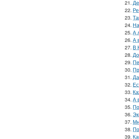
21.
Де
22.
Ре
23.
Та
24.
На
25.
А 
26.
А 
27.
В 
28.
До
29.
Пе
30.
Пр
31.
Да
32.
Ес
33.
Ка
34.
А 
35.
По
36.
Эк
37.
Мн
38.
По
39.
Ка