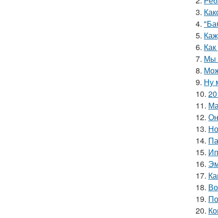
2.
Реб
3.
Как
4.
"Ба
5.
Каж
6.
Как
7.
Мы 
8.
Мож
9.
Ну 
10.
20
11.
Ма
12.
Он
13.
Но
14.
Па
15.
Ип
16.
Эм
17.
Ка
18.
Во
19.
По
20.
Ко