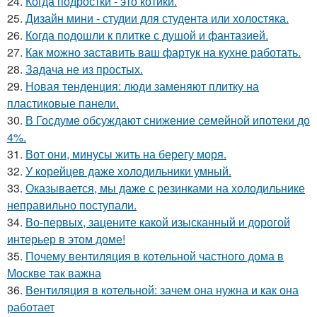
24.
Когда подростки - это котики.
25.
Дизайн мини - студии для студента или холостяка.
26.
Когда подошли к плитке с душой и фантазией.
27.
Как можно заставить ваш фартук на кухне работать.
28.
Задача не из простых.
29.
Новая тенденция: люди заменяют плитку на
пластиковые панели.
30.
В Госдуме обсуждают снижение семейной ипотеки до
4%.
31.
Вот они, минусы жить на берегу моря.
32.
У корейцев даже холодильники умный.
33.
Оказывается, мы даже с резинками на холодильнике
неправильно поступали.
34.
Во-первых, зацените какой изысканный и дорогой
интерьер в этом доме!
35.
Почему вентиляция в котельной частного дома в
Москве так важна
36.
Вентиляция в котельной: зачем она нужна и как она
работает