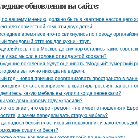
ледние обновления на сайте:
, по вашему мнению, должно быть в квартире настоящего х
ект для совместной комнаты двух детей.
оследнее время все что-то свихнулись по поводу органайзин
ый трендовый оттенок для кухни - тауп.
удивляйтесь, но в Москве до сих пор остались такие советск
ие у вас мысли в голове от вида этой кровати?
 будущие поколения будут оценивать "Модный" зумерский р
ого дома вы точно никогда не видели.
ый год - новая причина реорганизовать пространсто в ванн
вогодняя ёлка с сюрпризом - в квартиры россиян заносят 
делитесь, какую мебель вы купили когда переехали?
вы уже дом к новому году украсили?
ло кто знает, что евро - ремонт - не имеет отношения к Евро
остите, а зачем переделывать старую мебель?
гда надоел белый пластиковый подоконник и захотелось до
омоздкие сушилки бесят?
ротко о том, как девушки готовят себе ванную комнату.