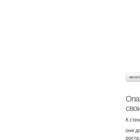
читат
Опа
сво
К сте
они д
роста