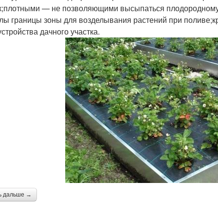
к;плотными — не позволяющими высыпаться плодородному с
лы границы зоны для возделывания растений при поливе;к
устройства дачного участка.
ь дальше →