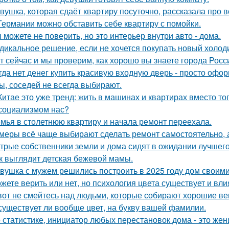
вушка, которая сдаёт квартиру посуточно, рассказала про в
Германии можно обставить себе квартиру с помойки.
 можете не поверить, но это интерьер внутри авто - дома.
дикальное решение, если не хочется покупать новый холод
т сейчас и мы проверим, как хорошо вы знаете города Росс
гда нет денег купить красивую входную дверь - просто офор
ы, соседей не всегда выбирают.
Китае это уже тренд: жить в машинах и квартирах вместо то
социализмом нас?
мья в столетнюю квартиру и начала ремонт переехала.
меры всё чаще выбирают сделать ремонт самостоятельно, а
трые собственники земли и дома сидят в ожидании лучшег
к выглядит детская бежевой мамы.
вушка с мужем решились построить в 2025 году дом своими
жете верить или нет, но психология цвета существует и вли
вот не смейтесь над людьми, которые собирают хорошие ве
существует ли вообще цвет, на букву вашей фамилии.
 статистике, инициатор любых перестановок дома - это же