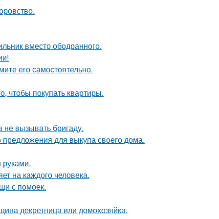
оровство.
ильник вместо ободранного.
ии!
мите его самостоятельно.
го, чтобы покупать квартиры.
 не вызывать бригаду.
о предложения для выкупа своего дома.
 руками.
яет на каждого человека.
щи с помоек.
нщина декретница или домохозяйка.