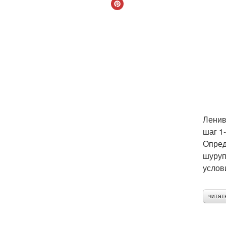
Ленив
шаг 1
Опред
шуруп
услов
читат