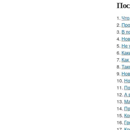
Пос
1.
Что
2.
Про
3.
В п
4.
Нов
5.
Не 
6.
Как
7.
Как
8.
Так
9.
Нов
10.
Но
11.
По
12.
А 
13.
Ма
14.
Пр
15.
Ко
16.
Гр
17.
Ко