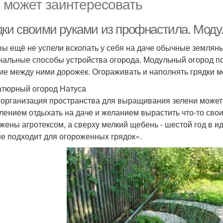
 может заинтересовать
дки своими руками из профнастила. Моду
вы ещё не успели вскопать у себя на даче обычные землян
нальные способы устройства огорода. Модульный огород п
ие между ними дорожек. Огораживать и наполнять грядки м
тюрный огород Натуса
 организация пространства для выращивания зелени може
лением отдыхать на даче и желанием вырастить что-то свои
жены агротексом, а сверху мелкий щебень - шестой год в ид
е подходит для огороженных грядок».