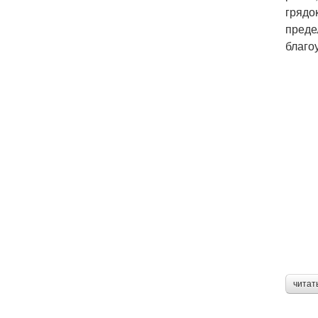
грядо
преде
благо
читат