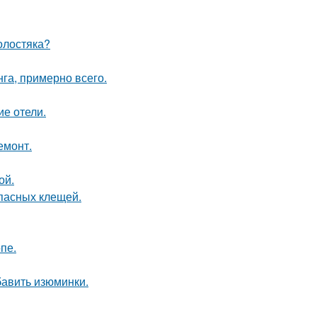
олостяка?
га, примерно всего.
ие отели.
емонт.
ой.
опасных клещей.
пе.
бавить изюминки.