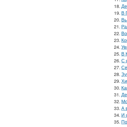
18.
Де
19.
В 
20.
Вы
21.
Ра
22.
Во
23.
Ко
24.
Ув
25.
В 
26.
С 
27.
Се
28.
Зу
29.
Хи
30.
Ка
31.
Де
32.
Мо
33.
А 
34.
И 
35.
По