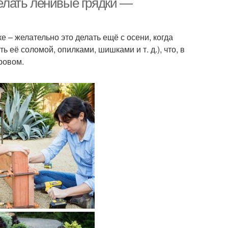
делать ленивые грядки —
 – желательно это делать ещё с осени, когда
её соломой, опилками, шишками и т. д.), что, в
ровом.