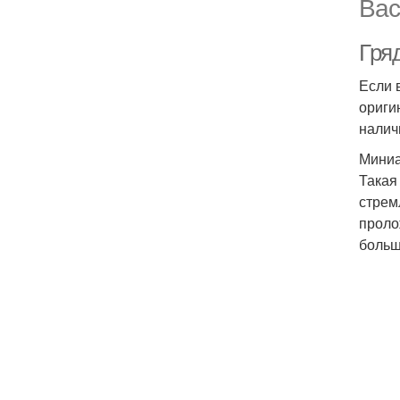
Вас
Гря
Если 
ориги
налич
Миниа
Такая
стрем
проло
больш