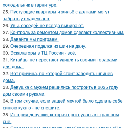
холодильник в гарнитуре.
25.
Пустующие квартиры и жильё с долгами могут
забрать у владельцев.
26.
Увы, соседей не всегда выбирают.
27.
Контроль за ремонтом домов сделают коллективным.
28.
Давайте мы поиграем!
29.
Очередная поделка из шин на дачу.
30.
Эскалаторы в ТЦ России - всё.
31.
Китайцы не перестают удивлять своими товарами
для дома.
32.
Вот причина, по которой стоит заводить шпицев
дома.
33.
Девушка с мужем решились построить в 2025 году
дом своими руками.
34.
В том случае, если вашей мечтой было сделать себе
синюю кухню - не спешите.
35.
История девушки, которая проснулась в страшном
сне.