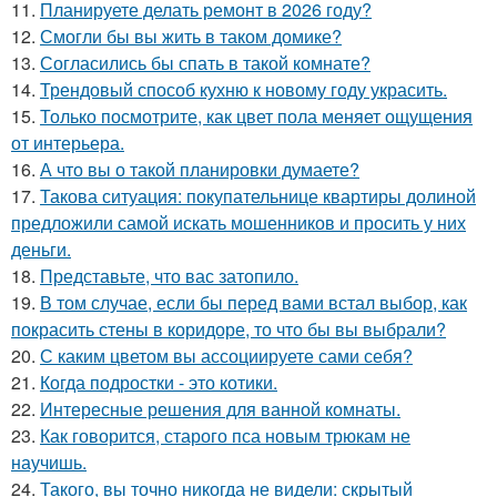
11.
Планируете делать ремонт в 2026 году?
12.
Смогли бы вы жить в таком домике?
13.
Согласились бы спать в такой комнате?
14.
Трендовый способ кухню к новому году украсить.
15.
Только посмотрите, как цвет пола меняет ощущения
от интерьера.
16.
А что вы о такой планировки думаете?
17.
Такова ситуация: покупательнице квартиры долиной
предложили самой искать мошенников и просить у них
деньги.
18.
Представьте, что вас затопило.
19.
В том случае, если бы перед вами встал выбор, как
покрасить стены в коридоре, то что бы вы выбрали?
20.
С каким цветом вы ассоциируете сами себя?
21.
Когда подростки - это котики.
22.
Интересные решения для ванной комнаты.
23.
Как говорится, старого пса новым трюкам не
научишь.
24.
Такого, вы точно никогда не видели: скрытый