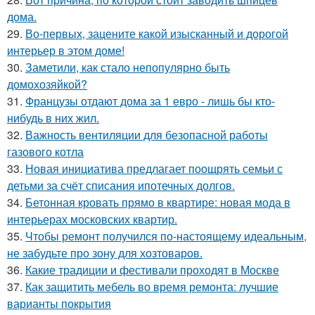
дома.
29.
Во-первых, зацените какой изысканный и дорогой
интерьер в этом доме!
30.
Заметили, как стало непопулярно быть
домохозяйкой?
31.
Французы отдают дома за 1 евро - лишь бы кто-
нибудь в них жил.
32.
Важность вентиляции для безопасной работы
газового котла
33.
Новая инициатива предлагает поощрять семьи с
детьми за счёт списания ипотечных долгов.
34.
Бетонная кровать прямо в квартире: новая мода в
интерьерах московских квартир.
35.
Чтобы ремонт получился по-настоящему идеальным,
не забудьте про зону для хозтоваров.
36.
Какие традиции и фестивали проходят в Москве
37.
Как защитить мебель во время ремонта: лучшие
варианты покрытия