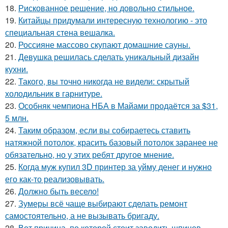
18.
Рискованное решение, но довольно стильное.
19.
Китайцы придумали интересную технологию - это
специальная стена вешалка.
20.
Россияне массово скупают домашние сауны.
21.
Девушка решилась сделать уникальный дизайн
кухни.
22.
Такого, вы точно никогда не видели: скрытый
холодильник в гарнитуре.
23.
Особняк чемпиона НБА в Майами продаётся за $31,
5 млн.
24.
Таким образом, если вы собираетесь ставить
натяжной потолок, красить базовый потолок заранее не
обязательно, но у этих ребят другое мнение.
25.
Когда муж купил 3D принтер за уйму денег и нужно
его как-то реализовывать.
26.
Должно быть весело!
27.
Зумеры всё чаще выбирают сделать ремонт
самостоятельно, а не вызывать бригаду.
28.
Вот причина, по которой стоит заводить шпицев