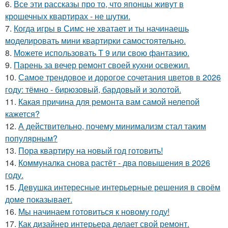
6.
Все эти рассказы про то, что японцы живут в
крошечных квартирах - не шутки.
7.
Когда игры в Симс не хватает и ты начинаешь
моделировать мини квартирки самостоятельно.
8.
Можете использовать Т 9 или свою фантазию.
9.
Парень за вечер ремонт своей кухни освежил.
10.
Самое трендовое и дорогое сочетания цветов в 2026
году: тёмно - бирюзовый, бардовый и золотой.
11.
Какая причина для ремонта вам самой нелепой
кажется?
12.
А действительно, почему минимализм стал таким
популярным?
13.
Пора квартиру на новый год готовить!
14.
Коммуналка снова растёт - два повышения в 2026
году.
15.
Девушка интересные интерьерные решения в своём
доме показывает.
16.
Мы начинаем готовиться к новому году!
17.
Как дизайнер интерьера делает свой ремонт.