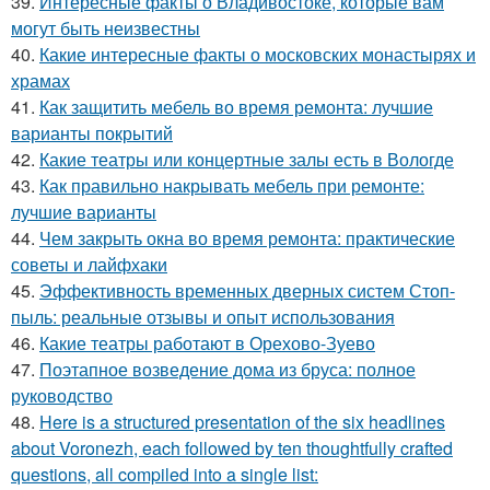
39.
Интересные факты о Владивостоке, которые вам
могут быть неизвестны
40.
Какие интересные факты о московских монастырях и
храмах
41.
Как защитить мебель во время ремонта: лучшие
варианты покрытий
42.
Какие театры или концертные залы есть в Вологде
43.
Как правильно накрывать мебель при ремонте:
лучшие варианты
44.
Чем закрыть окна во время ремонта: практические
советы и лайфхаки
45.
Эффективность временных дверных систем Стоп-
пыль: реальные отзывы и опыт использования
46.
Какие театры работают в Орехово-Зуево
47.
Поэтапное возведение дома из бруса: полное
руководство
48.
Here is a structured presentation of the six headlines
about Voronezh, each followed by ten thoughtfully crafted
questions, all compiled into a single list: