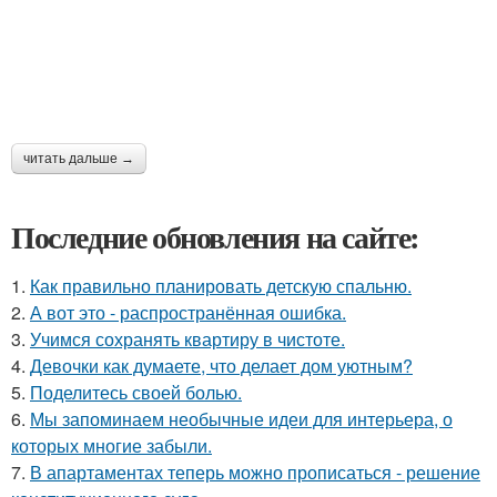
читать дальше →
Последние обновления на сайте:
1.
Как правильно планировать детскую спальню.
2.
А вот это - распространённая ошибка.
3.
Учимся сохранять квартиру в чистоте.
4.
Девочки как думаете, что делает дом уютным?
5.
Поделитесь своей болью.
6.
Мы запоминаем необычные идеи для интерьера, о
которых многие забыли.
7.
В апартаментах теперь можно прописаться - решение