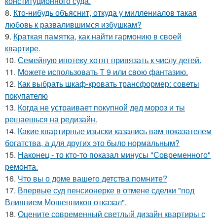
конституционного суда.
8.
Кто-нибудь объяснит, откуда у миллениалов такая
любовь к развалившимся избушкам?
9.
Краткая памятка, как найти гармонию в своей
квартире.
10.
Семейную ипотеку хотят привязать к числу детей.
11.
Можете использовать Т 9 или свою фантазию.
12.
Как выбрать шкаф-кровать трансформер: советы
покупателю
13.
Когда не устраивает покупной дед мороз и ты
решаешься на редизайн.
14.
Какие квартирные изыски казались вам показателем
богатства, а для других это было нормальным?
15.
Наконец - то кто-то показал минусы "Современного"
ремонта.
16.
Что вы о доме вашего детства помните?
17.
Впервые суд пенсионерке в отмене сделки "под
Влиянием Мошенников отказал".
18.
Оцените современный светлый дизайн квартиры с