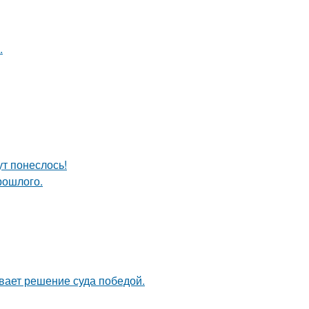
.
ут понеслось!
рошлого.
ывает решение суда победой.