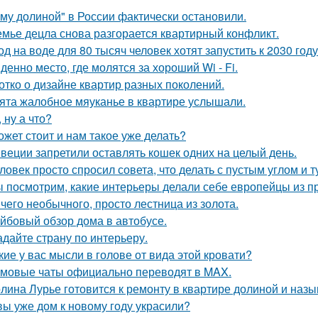
му долиной" в России фактически остановили.
емье децла снова разгорается квартирный конфликт.
од на воде для 80 тысяч человек хотят запустить к 2030 году
денно место, где молятся за хороший Wi - Fi.
отко о дизайне квартир разных поколений.
ята жалобное мяуканье в квартире услышали.
, ну а что?
ожет стоит и нам такое уже делать?
веции запретили оставлять кошек одних на целый день.
ловек просто спросил совета, что делать с пустым углом и т
 посмотрим, какие интерьеры делали себе европейцы из п
чего необычного, просто лестница из золота.
йбовый обзор дома в автобусе.
адайте страну по интерьеру.
кие у вас мысли в голове от вида этой кровати?
мовые чаты официально переводят в MAX.
лина Лурье готовится к ремонту в квартире долиной и наз
вы уже дом к новому году украсили?