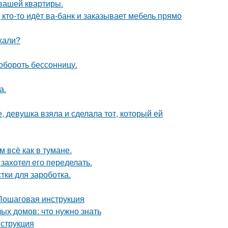
 вашей квартиры.
 кто-то идёт ва-банк и заказывает мебель прямо
ехали?
обороть бессонницу.
а.
, девушка взяла и сделала тот, который ей
 всё как в тумане.
захотел его переделать.
тки для зароботка.
 Пошаговая инструкция
ых домов: что нужно знать
нструкция