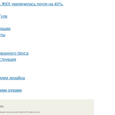
а ЖКХ увеличилась почти на 40%.
Туле
дации
нты
ованного бруса
струкция
 идеи дизайна
оими руками
язь
решено при указании обратной гиперссылки.