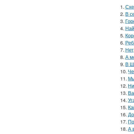
1.
Схе
2.
В с
3.
Гор
4.
Най
5.
Кор
6.
Реб
7.
Нет
8.
А м
9.
В Ш
10.
Че
11.
Мы
12.
Ни
13.
Ва
14.
Уг
15.
Ка
16.
До
17.
По
18.
А 