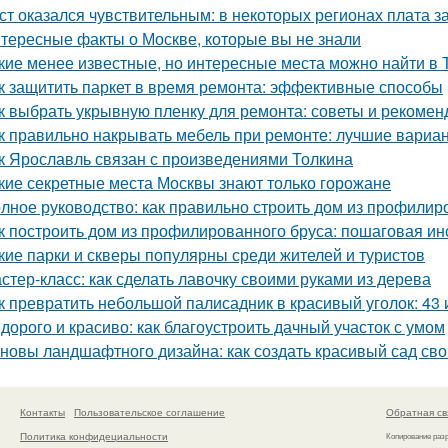
ст оказался чувствительным: в некоторых регионах плата з
тересные факты о Москве, которые вы не знали
кие менее известные, но интересные места можно найти в 
к защитить паркет в время ремонта: эффективные способы
к выбрать укрывную пленку для ремонта: советы и рекомен
к правильно накрывать мебель при ремонте: лучшие вариа
к Ярославль связан с произведениями Толкина
кие секретные места Москвы знают только горожане
лное руководство: как правильно строить дом из профилир
к построить дом из профилированного бруса: пошаговая ин
кие парки и скверы популярны среди жителей и туристов
стер-класс: как сделать лавочку своими руками из дерева
к превратить небольшой палисадник в красивый уголок: 43
дорого и красиво: как благоустроить дачный участок с умом
новы ландшафтного дизайна: как создать красивый сад св
Контакты
Пользовательское соглашение
Обратная св
Политика конфидециальности
Копирование раз