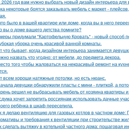
 2026 год вам нужно выбрать новый дизайн интерьера для
ка некоторые боятся заказывать мебель с маркет - плейсов,
ая.
что было в вашей квартире или доме, когда вы в него пере
о вы о доме вашего детства помните?
меры придумали "Картофельную Кровать" - новый способ п
убокая уборка очень красивой ванной комнаты.
т что бывает, когда дизайном интерьера занимается девушк
жно назвать что угодно: от мебели, до предмета декора.
есто того чтобы жаловаться на некрасивый ремонт на кухне
тся.
т всем хороши натяжные потолки, но есть нюанс.
ачала девушки обнаружили пласты с мини - плиткой, а потом
рень решил не выбрасывать мебель от хозяина квартиры и 
сдума хочет запретить россиянам использовать дачные учас
оего ребёнка в шкаф переселила.
к я делаю вентиляцию для газовых котлов в частном доме:
рмативы и требования к вентиляции при строительстве жил
к сделать вытяжку в котельной частного дома: пошаговая и