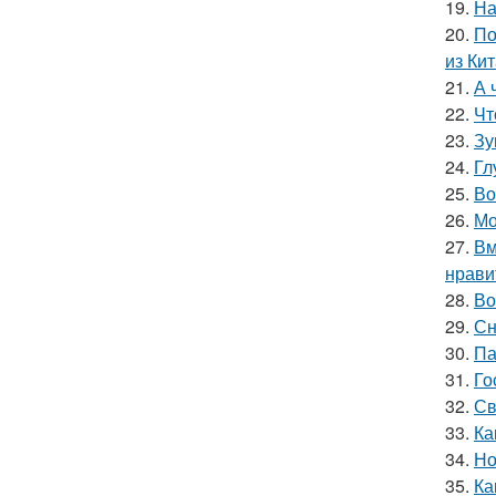
19.
На
20.
По
из Кит
21.
А 
22.
Чт
23.
Зу
24.
Гл
25.
Во
26.
Мо
27.
Вм
нрави
28.
Во
29.
Сн
30.
Па
31.
Го
32.
Св
33.
Ка
34.
Но
35.
Ка