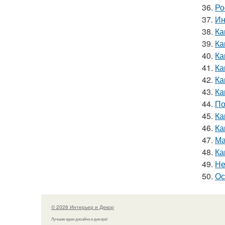
36.
Ро
37.
Ин
38.
Ка
39.
Ка
40.
Ка
41.
Ка
42.
Ка
43.
Ка
44.
По
45.
Ка
46.
Ка
47.
Ма
48.
Ка
49.
Не
50.
Ос
© 2026 Интерьер и Декор
Лучшие идеи дизайна и декора!