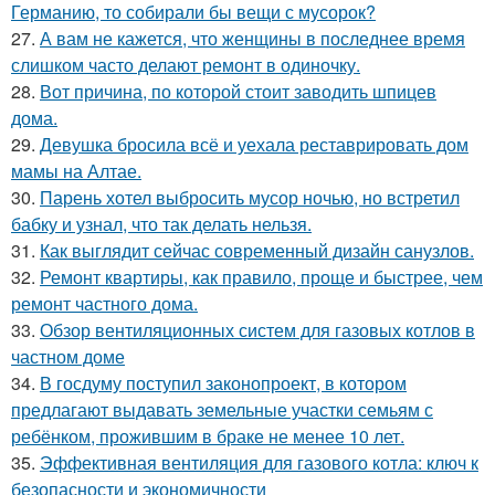
Германию, то собирали бы вещи с мусорок?
27.
А вам не кажется, что женщины в последнее время
слишком часто делают ремонт в одиночку.
28.
Вот причина, по которой стоит заводить шпицев
дома.
29.
Девушка бросила всё и уехала реставрировать дом
мамы на Алтае.
30.
Парень хотел выбросить мусор ночью, но встретил
бабку и узнал, что так делать нельзя.
31.
Как выглядит сейчас современный дизайн санузлов.
32.
Ремонт квартиры, как правило, проще и быстрее, чем
ремонт частного дома.
33.
Обзор вентиляционных систем для газовых котлов в
частном доме
34.
В госдуму поступил законопроект, в котором
предлагают выдавать земельные участки семьям с
ребёнком, прожившим в браке не менее 10 лет.
35.
Эффективная вентиляция для газового котла: ключ к
безопасности и экономичности