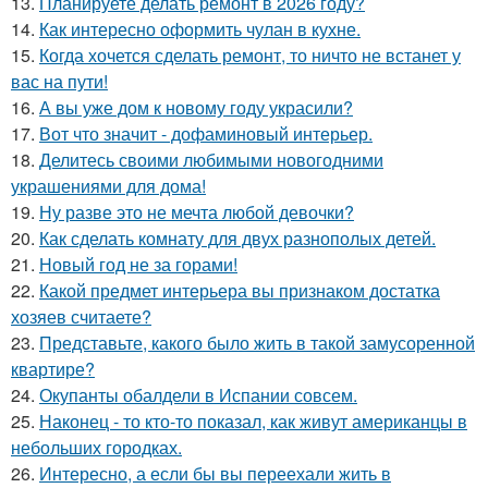
13.
Планируете делать ремонт в 2026 году?
14.
Как интересно оформить чулан в кухне.
15.
Когда хочется сделать ремонт, то ничто не встанет у
вас на пути!
16.
А вы уже дом к новому году украсили?
17.
Вот что значит - дофаминовый интерьер.
18.
Делитесь своими любимыми новогодними
украшениями для дома!
19.
Ну разве это не мечта любой девочки?
20.
Как сделать комнату для двух разнополых детей.
21.
Новый год не за горами!
22.
Какой предмет интерьера вы признаком достатка
хозяев считаете?
23.
Представьте, какого было жить в такой замусоренной
квартире?
24.
Окупанты обалдели в Испании совсем.
25.
Наконец - то кто-то показал, как живут американцы в
небольших городках.
26.
Интересно, а если бы вы переехали жить в