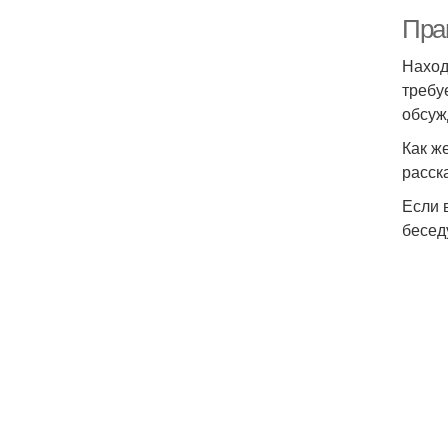
Прав
Наход
требу
обсуж
Как ж
расск
Если 
бесед