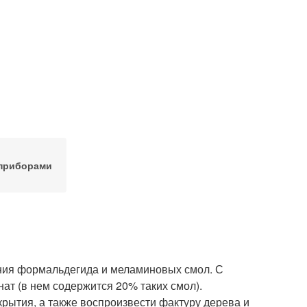
 приборами
ния формальдегида и меламиновых смол. С
нат (в нем содержится 20% таких смол).
рытия, а также воспроизвести фактуру дерева и