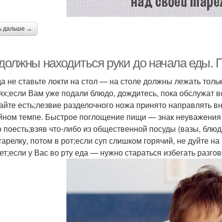
ь дальше →
 должны находиться руки до начала еды. 
да не ставьте локти на стол — на столе должны лежать тольк
ях;если Вам уже подали блюдо, дождитесь, пока обслужат все
айте есть;лезвие разделочного ножа принято направлять вн
йном темпе. Быстрое поглощение пищи — знак неуважения 
о поесть;взяв что-либо из общественной посуды (вазы, блюд
тарелку, потом в рот;если суп слишком горячий, не дуйте н
ет;если у Вас во рту еда — нужно стараться избегать разгов