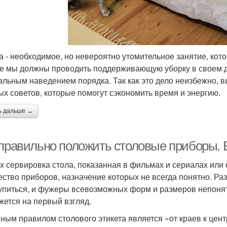
а - необходимое, но невероятно утомительное занятие, кото
е мы должны проводить поддерживающую уборку в своем до
альным наведением порядка. Так как это дело неизбежно, 
ых советов, которые помогут сэкономить время и энергию.
ь дальше →
 правильно положить столовые приборы. 
х сервировка стола, показанная в фильмах и сериалах или 
ство приборов, назначение которых не всегда понятно. Ра
упиться, и фужеры всевозможных форм и размеров непонятно
ажется на первый взгляд.
ным правилом столового этикета является «от краев к цен