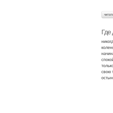
читат
Где
никог
колен
начин
споко
тольк
свою 
остын