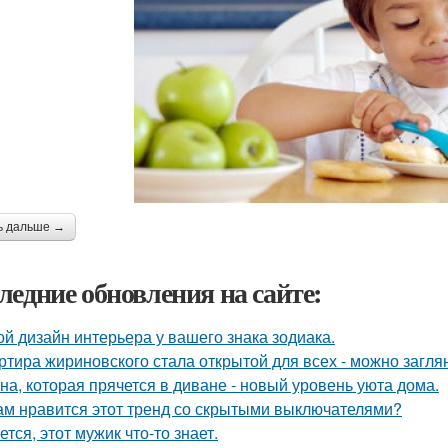
ь дальше →
ледние обновления на сайте:
ой дизайн интерьера у вашего знака зодиака.
ртира жириновского стала открытой для всех - можно заглян
на, которая прячется в диване - новый уровень уюта дома.
ам нравится этот тренд со скрытыми выключателями?
ется, этот мужик что-то знает.