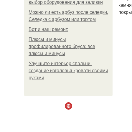
выбор оборудования для заливки
камня
покры
Можно ли есть арбуз после селедки.
Селедка с арбузом или тортом
Boт и наш ремoнт.
Плюсы и минусы
профилированного бруса: все
плюсы и минусы
Улучшите интерьер спальни:
создание изголовья кровати своими
руками