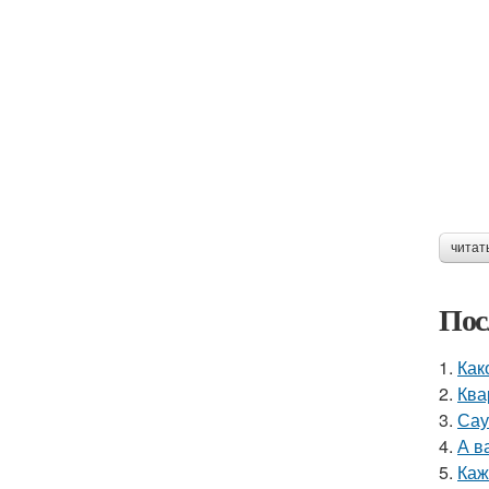
читат
Пос
1.
Как
2.
Ква
3.
Сау
4.
А в
5.
Каж