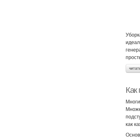
Уборк
идеал
генер
прост
читат
Как
Многи
Множе
подст
как к
Основ