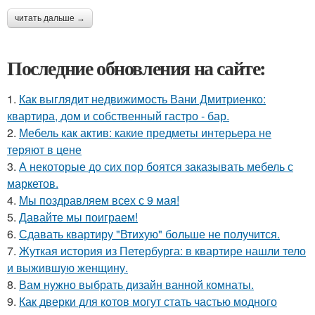
читать дальше →
Последние обновления на сайте:
1.
Как выглядит недвижимость Вани Дмитриенко:
квартира, дом и собственный гастро - бар.
2.
Мебель как актив: какие предметы интерьера не
теряют в цене
3.
А некоторые до сих пор боятся заказывать мебель с
маркетов.
4.
Мы поздравляем всех с 9 мая!
5.
Давайте мы поиграем!
6.
Сдавать квартиру "Втихую" больше не получится.
7.
Жуткая история из Петербурга: в квартире нашли тело
и выжившую женщину.
8.
Вам нужно выбрать дизайн ванной комнаты.
9.
Как дверки для котов могут стать частью модного