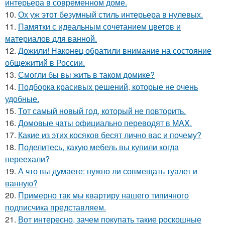
интерьера в современном доме.
10.
Ох уж этот безумный стиль интерьера в нулевых.
11.
Памятки с идеальным сочетанием цветов и
материалов для ванной.
12.
Дожили! Наконец обратили внимание на состояние
общежитий в России.
13.
Смогли бы вы жить в таком домике?
14.
Подборка красивых решений, которые не очень
удобные.
15.
Тот самый новый год, который не повторить.
16.
Домовые чаты официально переводят в MAX.
17.
Какие из этих косяков бесят лично вас и почему?
18.
Поделитесь, какую мебель вы купили когда
переехали?
19.
А что вы думаете: нужно ли совмещать туалет и
ванную?
20.
Примерно так мы квартиру нашего типичного
подписчика представляем.
21.
Вот интересно, зачем покупать такие роскошные