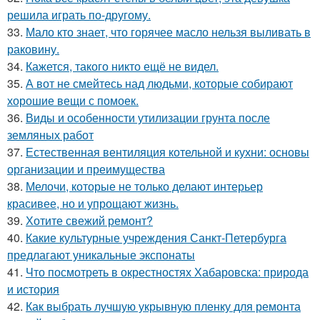
решила играть по-другому.
33.
Мало кто знает, что горячее масло нельзя выливать в
раковину.
34.
Кажется, такого никто ещё не видел.
35.
А вот не смейтесь над людьми, которые собирают
хорошие вещи с помоек.
36.
Виды и особенности утилизации грунта после
земляных работ
37.
Естественная вентиляция котельной и кухни: основы
организации и преимущества
38.
Мелочи, которые не только делают интерьер
красивее, но и упрощают жизнь.
39.
Хотите свежий ремонт?
40.
Какие культурные учреждения Санкт-Петербурга
предлагают уникальные экспонаты
41.
Что посмотреть в окрестностях Хабаровска: природа
и история
42.
Как выбрать лучшую укрывную пленку для ремонта