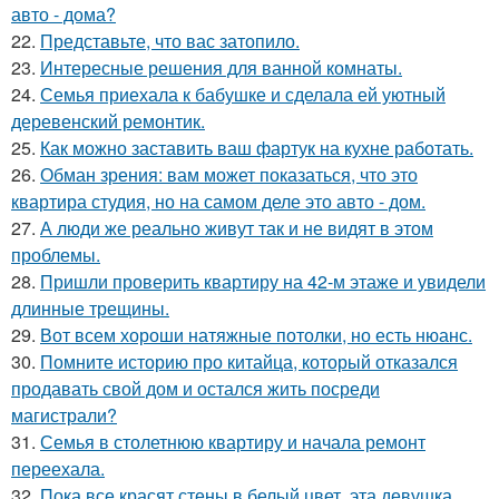
авто - дома?
22.
Представьте, что вас затопило.
23.
Интересные решения для ванной комнаты.
24.
Семья приехала к бабушке и сделала ей уютный
деревенский ремонтик.
25.
Как можно заставить ваш фартук на кухне работать.
26.
Обман зрения: вам может показаться, что это
квартира студия, но на самом деле это авто - дом.
27.
А люди же реально живут так и не видят в этом
проблемы.
28.
Пришли проверить квартиру на 42-м этаже и увидели
длинные трещины.
29.
Вот всем хороши натяжные потолки, но есть нюанс.
30.
Помните историю про китайца, который отказался
продавать свой дом и остался жить посреди
магистрали?
31.
Семья в столетнюю квартиру и начала ремонт
переехала.
32.
Пока все красят стены в белый цвет, эта девушка