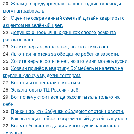
20.
Жильцов предупредили: за новогодние гирлянды
могут штрафовать.
21.
Оцените современный светлый дизайн квартиры с
акцентом на зелёный цвет.
22.
Девушка о необычных фишках своего ремонта
рассказывает.
23.
Хотите верьте, хотите нет, но это стиль лофт.
24.
Льготная ипотека за обещание ребёнка завести.
25.
Хотите верьте, хотите нет, но это мини модель кухни.
26.
Хозяин принёс в квартиру БУ мебель и налетел на
кругленькую сумму дезинсекторам.
27.
Вот они и перестали прятаться.
28.
Эскалаторы в ТЦ России - всё.
29.
Вот почему стоит всегда рассчитывать только на
себя.
30.
Прикиньте, как бабушки обалдеют от этой новости.
31.
Как выглядит сейчас современный дизайн санузлов.
32.
Вот что бывает когда дизайном кухни занимается
девушка.