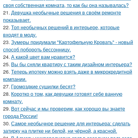
своя собственная комната, то как бы она называлась?
21.
Девушка необычные решения в своём ремонте
показывает.
22.
Топ необычных решений в интерьере, которые
входят в моду.
23.
Зумеры придумали "Картофельную Кровать" - новый
способ побороть бессонницу.
24.
А какой цвет вам нравится?
25.
Вы бы сняли квартиру с таким дизайном интерьера?
26.
Теперь ипотеку можно взять даже в микрокредитной
компании.
27.
Громоздкие сушилки бесят?
28.
Коротко о том, как девушки готовят себе ванную
комнату.
29.
Вот сейчас и мы проверим, как хорошо вы знаете
города России!
30.
Самое необычное решение для интерьера: сделать
затирку на плитке ни белой, ни чёрной, а красной.