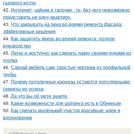
газового котла
42.
Интернет, чайник и тапочки - то, без чего невозможно
представить ни одну квартиру.
43.
Что закрывать на окна во время ремонта фасада:
эффективные решения
44.
Как защитить дверь во время ремонта: полное
руководство
45.
Легко и доступно: как сделать лавку своими руками из
уголка
46.
Сделай мебель сам: простые чертежи из профильной
трубы
47.
Почему потолочные карнизы остаются популярными:
секреты их успеха
48.
Да что вы об уюте знаете.
49.
Какие возможности для шопинга есть в Обнинске
50.
Как сделать маленький участок красивым: идеи и
вдохновение
© 2026 Интерьер и Декор