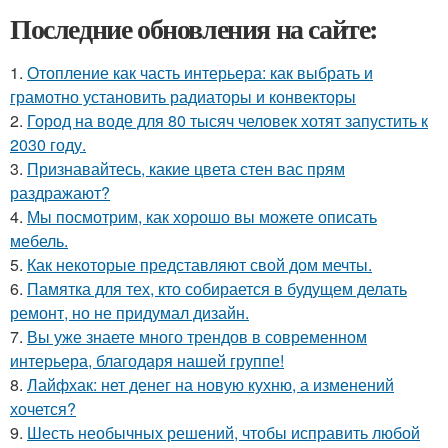
Последние обновления на сайте:
1.
Отопление как часть интерьера: как выбрать и
грамотно установить радиаторы и конвекторы
2.
Город на воде для 80 тысяч человек хотят запустить к
2030 году.
3.
Признавайтесь, какие цвета стен вас прям
раздражают?
4.
Мы посмотрим, как хорошо вы можете описать
мебель.
5.
Как некоторые представляют свой дом мечты.
6.
Памятка для тех, кто собирается в будущем делать
ремонт, но не придумал дизайн.
7.
Вы уже знаете много трендов в современном
интерьера, благодаря нашей группе!
8.
Лайфхак: нет денег на новую кухню, а изменений
хочется?
9.
Шесть необычных решений, чтобы исправить любой