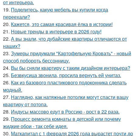
от интерьера.
19.
Поделитесь, какую мебель вы купили когда
переехали?
20.
Кажется, это самая красивая ёлка в истории!
21.
Новые тренды в интерьере в 2026 году!
22.
А вы знали, что дубайские квартиры отличаются от
наших?
23.
Зумеры придумали "Картофельную Кровать" - новый
способ побороть бессонницу.
24.
Вы бы сняли квартиру с таким дизайном интерьера?
25.
Безвкусица звонила, просила вернуть ей унитаз.
26.
Как из базового пластикового подоконника сделать
модный.
27.
Наглядно, как натяжные потолки могут спасти вашу
квартиру от потопа.
28.
Индусы массово едут в Россию - рост в 22 раза.
29.
Процесс ремонта комнаты в детской или почему
жидкие обои - так себе идея.
30.
Маткапитал с 1 февраля 2026 года вырастет почти до