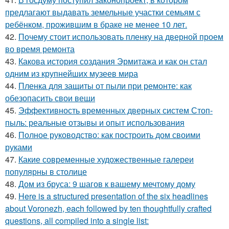
предлагают выдавать земельные участки семьям с
ребёнком, прожившим в браке не менее 10 лет.
42.
Почему стоит использовать пленку на дверной проем
во время ремонта
43.
Какова история создания Эрмитажа и как он стал
одним из крупнейших музеев мира
44.
Пленка для защиты от пыли при ремонте: как
обезопасить свои вещи
45.
Эффективность временных дверных систем Стоп-
пыль: реальные отзывы и опыт использования
46.
Полное руководство: как построить дом своими
руками
47.
Какие современные художественные галереи
популярны в столице
48.
Дом из бруса: 9 шагов к вашему мечтому дому
49.
Here is a structured presentation of the six headlines
about Voronezh, each followed by ten thoughtfully crafted
questions, all compiled into a single list: