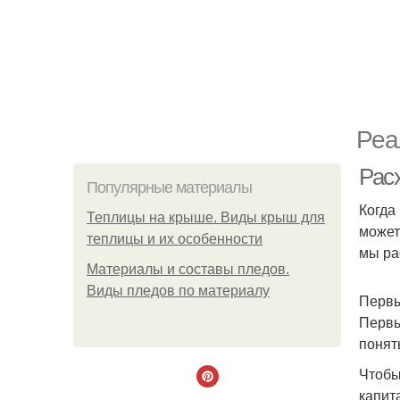
Реа
Рас
Популярные материалы
Когда
Теплицы на крыше. Виды крыш для
может
теплицы и их особенности
мы ра
Материалы и составы пледов.
Виды пледов по материалу
Первы
Первы
понят
Чтобы
капит