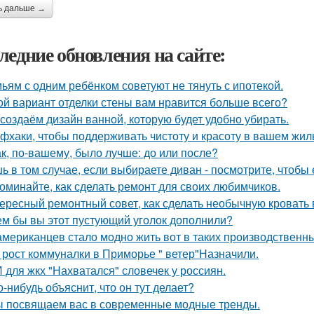
ь дальше →
ледние обновления на сайте:
ьям с одним ребёнком советуют не тянуть с ипотекой.
ой вариант отделки стены вам нравится больше всего?
создаём дизайн ванной, которую будет удобно убирать.
фхаки, чтобы поддерживать чистоту и красоту в вашем жил
ак, по-вашему, было лучше: до или после?
ь в том случае, если выбираете диван - посмотрите, чтобы 
оминайте, как сделать ремонт для своих любимчиков.
ересный ремонтный совет, как сделать необычную кровать 
ем бы вы этот пустующий уголок дополнили?
американцев стало модно жить вот в таких производственн
 рост коммуналки в Приморье " ветер"Назначили.
 для жкх "Нахватался" словечек у россиян.
о-нибудь объяснит, что он тут делает?
 посвящаем вас в современные модные тренды.