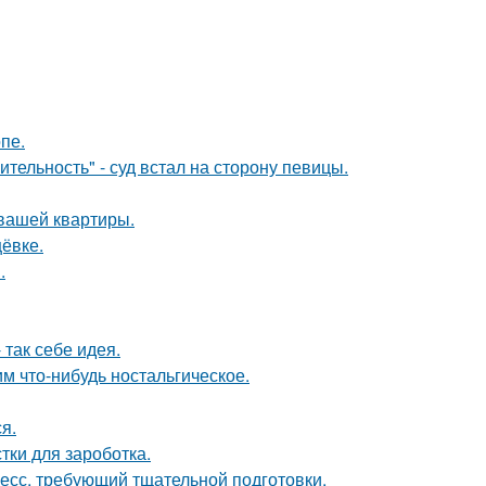
пе.
тельность" - суд встал на сторону певицы.
 вашей квартиры.
ёвке.
.
так себе идея.
м что-нибудь ностальгическое.
я.
тки для зароботка.
цесс, требующий тщательной подготовки.