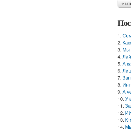
читат
Пос
1.
Сем
2.
Как
3.
Мы 
4.
Лай
5.
А к
6.
Лиш
7.
Зап
8.
Инт
9.
А ч
10.
У 
11.
За
12.
ИИ
13.
Кт
14.
Мы