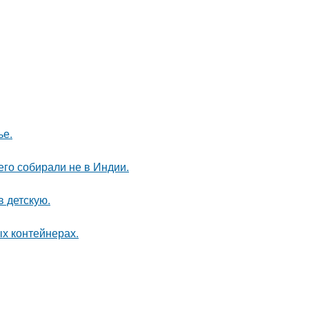
ье.
его собирали не в Индии.
в детскую.
ых контейнерах.