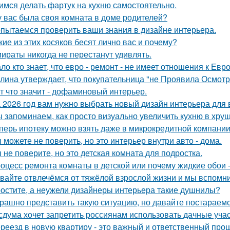
имся делать фартук на кухню самостоятельно.
у вас была своя комната в доме родителей?
пытаемся проверить ваши знания в дизайне интерьера.
кие из этих косяков бесят лично вас и почему?
ираты никогда не перестанут удивлять.
ло кто знает, что евро - ремонт - не имеет отношения к Евро
лина утверждает, что покупательница "не Проявила Осмотри
т что значит - дофаминовый интерьер.
 2026 год вам нужно выбрать новый дизайн интерьера для
 запоминаем, как просто визуально увеличить кухню в хрущ
перь ипотеку можно взять даже в микрокредитной компании
 можете не поверить, но это интерьер внутри авто - дома.
 не поверите, но это детская комната для подростка.
оцесс ремонта комнаты в детской или почему жидкие обои - 
вайте отвлечёмся от тяжёлой взрослой жизни и мы вспомни
остите, а неужели дизайнеры интерьера такие душнилы?
рашно представить такую ситуацию, но давайте постараемс
сдума хочет запретить россиянам использовать дачные учас
реезд в новую квартиру - это важный и ответственный про