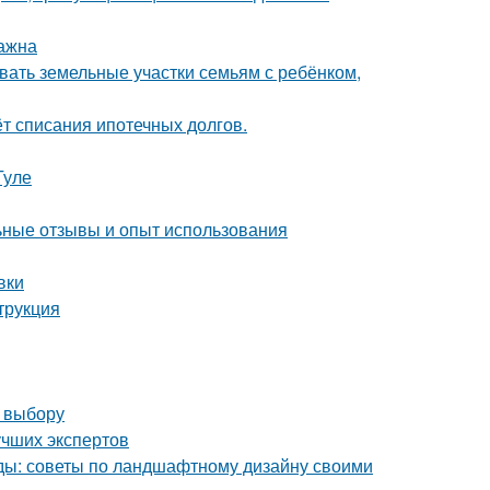
важна
вать земельные участки семьям с ребёнком,
ёт списания ипотечных долгов.
Туле
ные отзывы и опыт использования
вки
трукция
о выбору
учших экспертов
оды: советы по ландшафтному дизайну своими