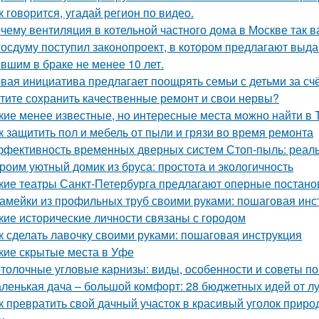
к говорится, угадай регион по видео.
чему вентиляция в котельной частного дома в Москве так 
госдуму поступил законопроект, в котором предлагают выда
вшим в браке не менее 10 лет.
вая инициатива предлагает поощрять семьи с детьми за сч
тите сохранить качественные ремонт и свои нервы?
кие менее известные, но интересные места можно найти в 
к защитить пол и мебель от пыли и грязи во время ремонта
фективность временных дверных систем Стоп-пыль: реаль
роим уютный домик из бруса: простота и экологичность
кие театры Санкт-Петербурга предлагают оперные постано
амейки из профильных труб своими руками: пошаговая инс
кие исторические личности связаны с городом
к сделать лавочку своими руками: пошаговая инструкция
кие скрытые места в Уфе
толочные угловые карнизы: виды, особенности и советы п
ленькая дача – большой комфорт: 28 бюджетных идей от л
к превратить свой дачный участок в красивый уголок прир