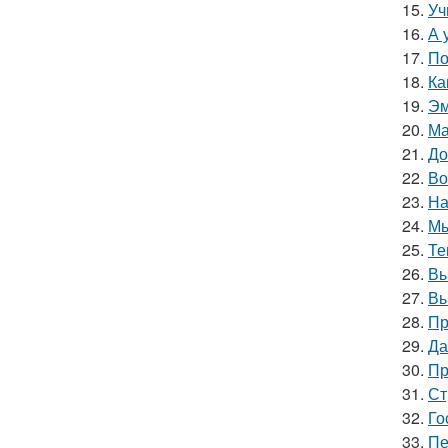
15.
Уч
16.
А 
17.
По
18.
Ка
19.
Эм
20.
Ма
21.
До
22.
Во
23.
На
24.
Мы
25.
Те
26.
Вы
27.
Вы
28.
Пр
29.
Да
30.
Пр
31.
Ст
32.
Го
33.
Пе