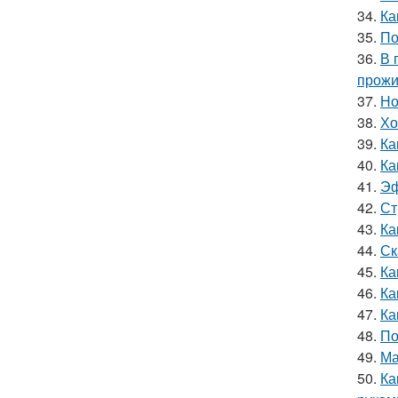
34.
Ка
35.
По
36.
В 
прожи
37.
Но
38.
Хо
39.
Ка
40.
Ка
41.
Эф
42.
Ст
43.
Ка
44.
Ск
45.
Ка
46.
Ка
47.
Ка
48.
По
49.
Ма
50.
Ка