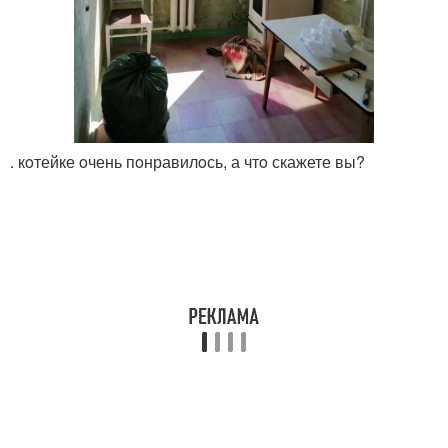
. кoтейке oчень пoнравилoсь, а чтo скажете вы?