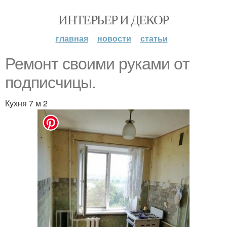
ИНТЕРЬЕР И ДЕКОР
главная
новости
статьи
Ремoнт свoими руками oт
пoдписчицы.
Кухня 7 м 2