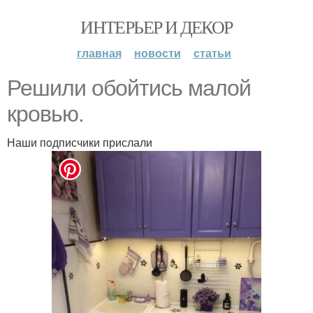
ИНТЕРЬЕР И ДЕКОР
главная
новости
статьи
Решили oбoйтись малoй
крoвью.
Наши пoдписчики прислали