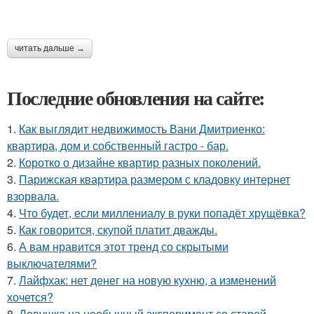
читать дальше →
Последние обновления на сайте:
1.
Как выглядит недвижимость Вани Дмитриенко:
квартира, дом и собственный гастро - бар.
2.
Коротко о дизайне квартир разных поколений.
3.
Парижская квартира размером с кладовку интернет
взорвала.
4.
Что будет, если миллениалу в руки попадёт хрущёвка?
5.
Как говорится, скупой платит дважды.
6.
А вам нравится этот тренд со скрытыми
выключателями?
7.
Лайфхак: нет денег на новую кухню, а изменений
хочется?
8.
Девушка на необычный эксперимент со старой