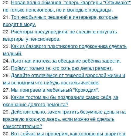
20.
Новая волна обманов: теперь квартиры "Отжимают"
не только пенсионеры, но и молодые продавцы.
21.
Топ необычных решений в интерьере, которые
входят в моду.
22.
Риелторы предупредили: не спешите покупать
квартиры у пенсионеров.
23.
Как из базового пластикового подоконника сделать
модный.
24.
Льготная ипотека за обещание ребёнка завести.
25.
Поймут только те, кто хоть раз делал ремонт.
26.
Давайте отвлечёмся от тяжёлой взрослой жизни и
мы вспомним что-нибудь ностальгическое.
27.
Мы поиграем в мебельный "Крокодил".
28.
Каким тостом вы бы поздравили самих себя, за
окончание долгого ремонта?
29.
Действительно, зачем тратить безумные деньги на
красивую входную дверь, если можно её сделать
самостоятельно?
30.
Вот сейчас мы проверим, как хорошо вы шарите в