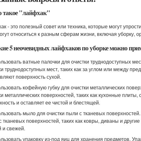
то такое "лайфхак"
ак - это полезный совет или техника, которые могут упрост
огут относиться к разным сферам жизни, включая уборку, о
акие 5 неочевидных лайфхаков по уборке можно при
ользовать ватные палочки для очистки труднодоступных ме
ки труднодоступных мест, таких как за углом или между пр
авляют поверхность сухой.
ользовать кофейную губку для очистки металлических повер
ки металлических поверхностей, таких как кухонные плиты,
хность и оставляет ее чистой и блестящей.
ользовать мыло для очистки пыли с тканевых поверхностей
с тканевых поверхностей, таких как ковры, диваны и другие
й и свежей.
ользовать упаковку из-под яиц для хранения предметов. Уп