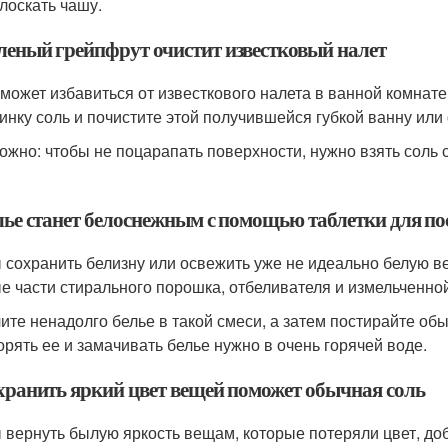
лоскать чашу.
оленый грейпфрут очистит известковый налет
может избавиться от известкового налета в ванной комнате
инку соль и почистите этой получившейся губкой ванну ил
ожно: чтобы не поцарапать поверхности, нужно взять соль с
елье станет белоснежным с помощью таблетки для 
 сохранить белизну или освежить уже не идеально белую в
е части стирального порошка, отбеливателя и измельченно
ите ненадолго белье в такой смеси, а затем постирайте об
орять ее и замачивать белье нужно в очень горячей воде.
охранить яркий цвет вещей поможет обычная соль
 вернуть былую яркость вещам, которые потеряли цвет, до