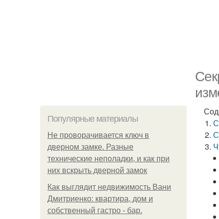
Сек
изм
Сод
Популярные материалы
С
С
Не проворачивается ключ в
Ч
дверном замке. Разные
технические неполадки, и как при
них вскрыть дверной замок
Как выглядит недвижимость Вани
Дмитриенко: квартира, дом и
собственный гастро - бар.