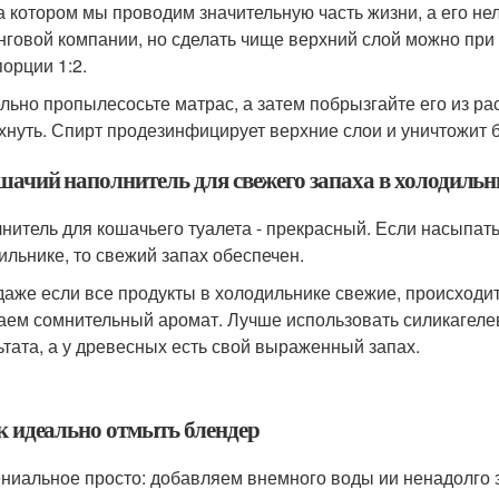
на котором мы проводим значительную часть жизни, а его не
нговой компании, но сделать чище верхний слой можно при
порции 1:2.
льно пропылесосьте матрас, а затем побрызгайте его из р
хнуть. Спирт продезинфицирует верхние слои и уничтожит б
ошачий наполнитель для свежего запаха в холодильн
нитель для кошачьего туалета - прекрасный. Если насыпать
ильнике, то свежий запах обеспечен.
даже если все продукты в холодильнике свежие, происходи
аем сомнительный аромат. Лучше использовать силикагеле
ьтата, а у древесных есть свой выраженный запах.
ак идеально отмыть блендер
ениальное просто: добавляем внемного воды ии ненадолго 