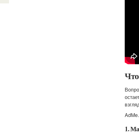
Что
Вопро
остае
взгля
AdMe.
1. М