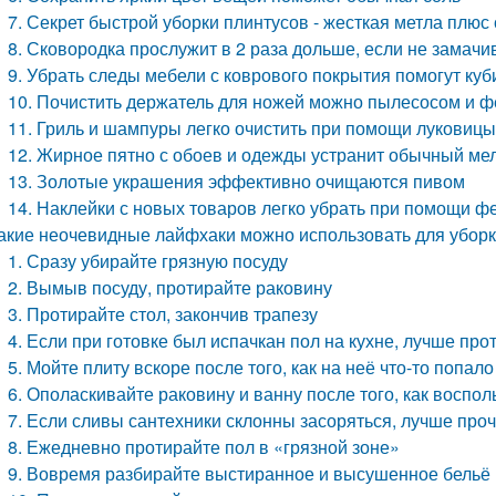
7. Секрет быстрой уборки плинтусов - жесткая метла плю
8. Сковородка прослужит в 2 раза дольше, если не замачи
9. Убрать следы мебели с коврового покрытия помогут куб
10. Почистить держатель для ножей можно пылесосом и 
11. Гриль и шампуры легко очистить при помощи луковиц
12. Жирное пятно с обоев и одежды устранит обычный ме
13. Золотые украшения эффективно очищаются пивом
14. Наклейки с новых товаров легко убрать при помощи ф
акие неочевидные лайфхаки можно использовать для убор
1. Сразу убирайте грязную посуду
2. Вымыв посуду, протирайте раковину
3. Протирайте стол, закончив трапезу
4. Если при готовке был испачкан пол на кухне, лучше прот
5. Мойте плиту вскоре после того, как на неё что-то попало
6. Ополаскивайте раковину и ванну после того, как воспо
7. Если сливы сантехники склонны засоряться, лучше про
8. Ежедневно протирайте пол в «грязной зоне»
9. Вовремя разбирайте выстиранное и высушенное бельё