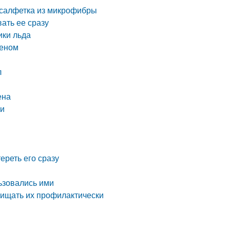
с салфетка из микрофибры
вать ее сразу
ики льда
феном
ы
л
ена
ки
ереть его сразу
льзовались ими
чищать их профилактически