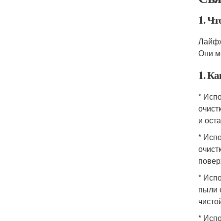
1. Ч
Лайфх
Они м
1. К
* Исп
очист
и ост
* Исп
очист
повер
* Исп
пыли 
чисто
* Исп