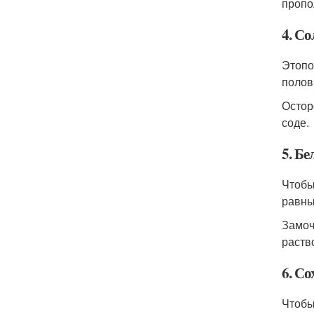
пропо
4. С
Этопо
полов
Остор
соде.
5. Б
Чтобы
равны
Замоч
раств
6. С
Чтобы