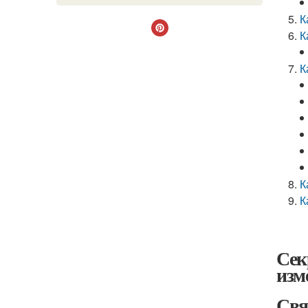
К
К
К
К
К
Сек
изм
Свя