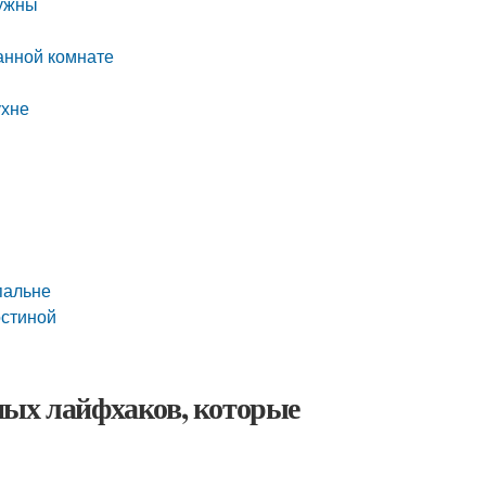
нужны
ванной комнате
ухне
пальне
остиной
ных лайфхаков, которые