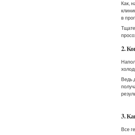
Как, 
клини
в про
Тщате
просо
2. К
Напол
холод
Ведь 
получ
резул
3. К
Все г