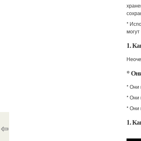
хране
сохра
* Исп
могут
1. К
Неоче
* Они
* Они
* Они
* Они
1. К
⇦