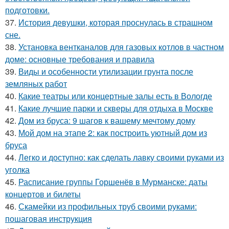
подготовки.
37.
История девушки, которая проснулась в страшном
сне.
38.
Установка вентканалов для газовых котлов в частном
доме: основные требования и правила
39.
Виды и особенности утилизации грунта после
земляных работ
40.
Какие театры или концертные залы есть в Вологде
41.
Какие лучшие парки и скверы для отдыха в Москве
42.
Дом из бруса: 9 шагов к вашему мечтому дому
43.
Мой дом на этапе 2: как построить уютный дом из
бруса
44.
Легко и доступно: как сделать лавку своими руками из
уголка
45.
Расписание группы Горшенёв в Мурманске: даты
концертов и билеты
46.
Скамейки из профильных труб своими руками:
пошаговая инструкция