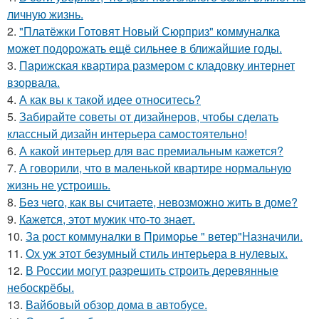
личную жизнь.
2.
"Платёжки Готовят Новый Сюрприз" коммуналка
может подорожать ещё сильнее в ближайшие годы.
3.
Парижская квартира размером с кладовку интернет
взорвала.
4.
А как вы к такой идее относитесь?
5.
Забирайте советы от дизайнеров, чтобы сделать
классный дизайн интерьера самостоятельно!
6.
А какой интерьер для вас премиальным кажется?
7.
А говорили, что в маленькой квартире нормальную
жизнь не устроишь.
8.
Без чего, как вы считаете, невозможно жить в доме?
9.
Кажется, этот мужик что-то знает.
10.
За рост коммуналки в Приморье " ветер"Назначили.
11.
Ох уж этот безумный стиль интерьера в нулевых.
12.
В России могут разрешить строить деревянные
небоскрёбы.
13.
Вайбовый обзор дома в автобусе.